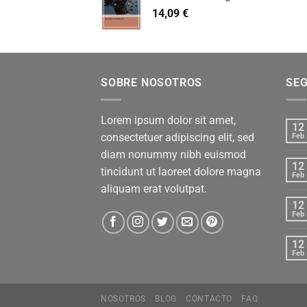
14,09
€
SOBRE NOSOTROS
SE
Lorem ipsum dolor sit amet,
12
consectetuer adipiscing elit, sed
Feb
diam nonummy nibh euismod
12
tincidunt ut laoreet dolore magna
Feb
aliquam erat volutpat.
12
Feb
12
Feb
NOSOTROS
BLOG
CONTACTO
FAQ