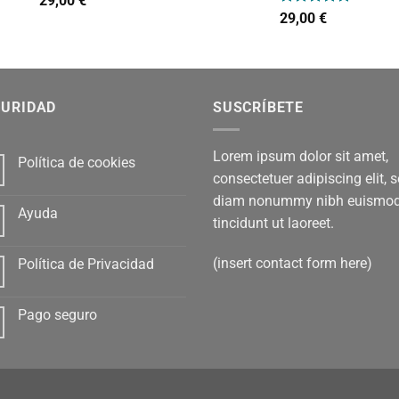
29,00
€
con
4.00
Valorado
29,00
€
de 5
con
5.00
de 5
GURIDAD
SUSCRÍBETE
Lorem ipsum dolor sit amet,
Política de cookies
consectetuer adipiscing elit, 
diam nonummy nibh euismo
Ayuda
tincidunt ut laoreet.
(insert contact form here)
Política de Privacidad
Pago seguro