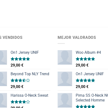
S VENDIDOS
MEJOR VALORADOS
On1 Jersey UNIF
Woo Album #4
Valorado
Valorado
29,00
€
29,00
€
con
5.00
con
5.00
de 5
de 5
Beyond Top NLY Trend
On1 Jersey UNIF
Valorado
Valorado
29,00
€
29,00
€
con
con
5.00
3.50
de
de 5
Harissa O-Neck Sweat
Pima SS O-Neck 
5
Selected Homme
Valorado