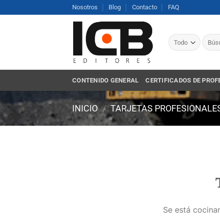
Saltar
Nosotros
Blog
Contacto
FAQ
al
contenido
Busca
por:
CONTENIDO GENERAL
CERTIFICADOS DE PROF
INICIO
/
TARJETAS PROFESIONALES
Se está cocinan