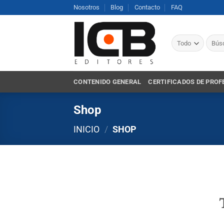
Saltar
Nosotros
Blog
Contacto
FAQ
al
contenido
Busca
por:
CONTENIDO GENERAL
CERTIFICADOS DE PROF
Shop
INICIO
/
SHOP