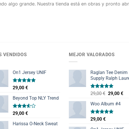
do algo grande. Nuestra tienda está en obras y pronto abr
S VENDIDOS
MEJOR VALORADOS
On1 Jersey UNIF
Raglan Tee Denim
Supply Ralph Laur
Valorado
29,00
€
con
5.00
Valorado
El
El
29,00
€
29,00
€
de 5
con
5.00
Beyond Top NLY Trend
precio
pr
de 5
Woo Album #4
original
ac
era:
es:
Valorado
29,00
€
29,00 €.
29,
con
Valorado
29,00
€
3.50
de
con
5.00
Harissa O-Neck Sweat
5
de 5