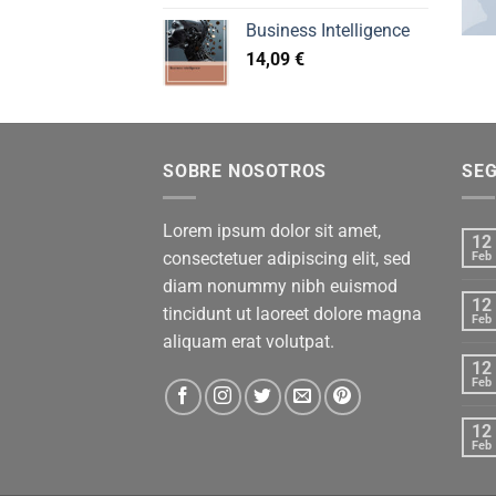
Business Intelligence
14,09
€
SOBRE NOSOTROS
SE
Lorem ipsum dolor sit amet,
12
consectetuer adipiscing elit, sed
Feb
diam nonummy nibh euismod
12
tincidunt ut laoreet dolore magna
Feb
aliquam erat volutpat.
12
Feb
12
Feb