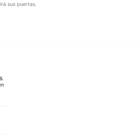
irá sus puertas.
 &
en
ecio
tual
00 €.