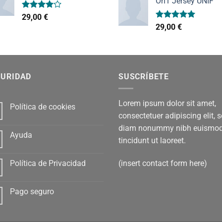
On1 Jersey UNIF
Valorado
29,00
€
con
4.00
Valorado
29,00
€
de 5
con
5.00
de 5
GURIDAD
SUSCRÍBETE
Lorem ipsum dolor sit amet,
Política de cookies
consectetuer adipiscing elit, 
diam nonummy nibh euismo
Ayuda
tincidunt ut laoreet.
(insert contact form here)
Política de Privacidad
Pago seguro