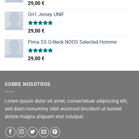
Valorado
29,00
€
con
5.00
de 5
On1 Jersey UNIF
Valorado
29,00
€
con
5.00
de 5
Pima SS O-Neck NOOS Selected Homme
Valorado
29,00
€
con
5.00
de 5
SOBRE NOSOTROS
Lorem ipsum dolor sit amet, consectetuer adipiscing elit,
sed diam nonummy nibh euismod tincidunt ut laoreet
dolore magna aliquam erat volutpat.