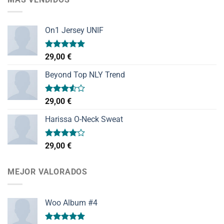
On1 Jersey UNIF
Valorado
29,00
€
con
5.00
de 5
Beyond Top NLY Trend
Valorado
29,00
€
con
3.50
de
Harissa O-Neck Sweat
5
Valorado
29,00
€
con
4.00
de 5
MEJOR VALORADOS
Woo Album #4