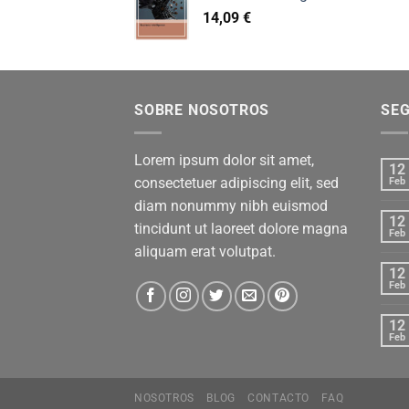
14,09
€
SOBRE NOSOTROS
SE
Lorem ipsum dolor sit amet,
12
consectetuer adipiscing elit, sed
Feb
diam nonummy nibh euismod
12
tincidunt ut laoreet dolore magna
Feb
aliquam erat volutpat.
12
Feb
12
Feb
NOSOTROS
BLOG
CONTACTO
FAQ