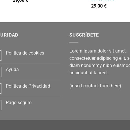
29,00
€
con
4.00
Valorado
29,00
€
de 5
con
5.00
de 5
GURIDAD
SUSCRÍBETE
Lorem ipsum dolor sit amet,
Política de cookies
consectetuer adipiscing elit, 
diam nonummy nibh euismo
Ayuda
tincidunt ut laoreet.
(insert contact form here)
Política de Privacidad
Pago seguro