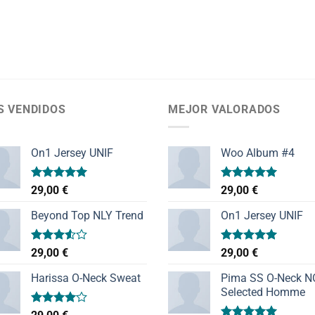
S VENDIDOS
MEJOR VALORADOS
On1 Jersey UNIF
Woo Album #4
Valorado
Valorado
29,00
€
29,00
€
con
5.00
con
5.00
de 5
de 5
Beyond Top NLY Trend
On1 Jersey UNIF
Valorado
Valorado
29,00
€
29,00
€
con
con
5.00
3.50
de
de 5
Harissa O-Neck Sweat
Pima SS O-Neck 
5
Selected Homme
Valorado