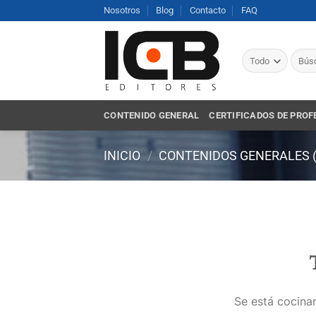
Saltar
Nosotros
Blog
Contacto
FAQ
al
contenido
Busca
por:
CONTENIDO GENERAL
CERTIFICADOS DE PROF
INICIO
/
CONTENIDOS GENERALES 
Se está cocinan