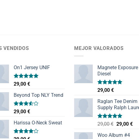
S VENDIDOS
MEJOR VALORADOS
On1 Jersey UNIF
Magnete Exposure
Diesel
Valorado
29,00
€
con
5.00
Valorado
29,00
€
de 5
con
5.00
Beyond Top NLY Trend
de 5
Raglan Tee Denim
Supply Ralph Laur
Valorado
29,00
€
con
3.50
de
Harissa O-Neck Sweat
Valorado
El
El
29,00
€
29,00
€
5
con
5.00
precio
pr
de 5
Woo Album #4
original
ac
Valorado