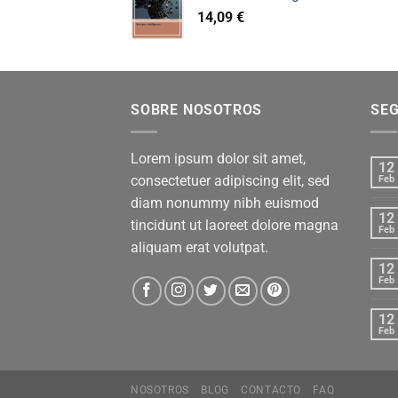
14,09
€
SOBRE NOSOTROS
SE
Lorem ipsum dolor sit amet,
12
consectetuer adipiscing elit, sed
Feb
diam nonummy nibh euismod
12
tincidunt ut laoreet dolore magna
Feb
aliquam erat volutpat.
12
Feb
12
Feb
NOSOTROS
BLOG
CONTACTO
FAQ