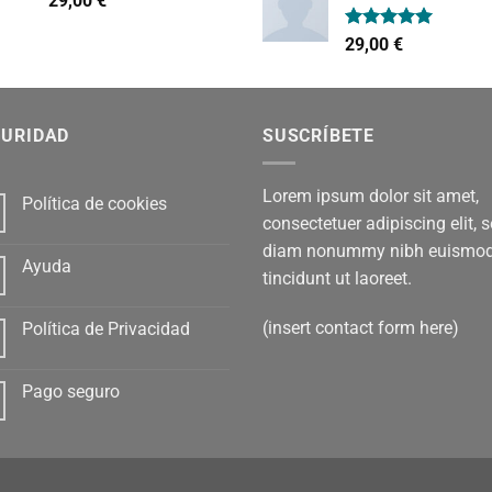
29,00
€
era:
es:
con
4.00
de 5
29,00 €.
29,
Valorado
29,00
€
con
5.00
de 5
GURIDAD
SUSCRÍBETE
Lorem ipsum dolor sit amet,
Política de cookies
consectetuer adipiscing elit, 
diam nonummy nibh euismo
Ayuda
tincidunt ut laoreet.
(insert contact form here)
Política de Privacidad
Pago seguro