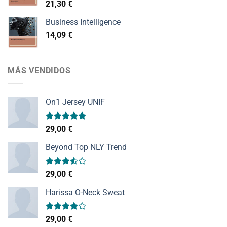
21,30
€
Business Intelligence
14,09
€
MÁS VENDIDOS
On1 Jersey UNIF
Valorado
29,00
€
con
5.00
de 5
Beyond Top NLY Trend
Valorado
29,00
€
con
3.50
de
Harissa O-Neck Sweat
5
Valorado
29,00
€
con
4.00