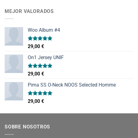
de 5
MEJOR VALORADOS
Woo Album #4
Valorado
29,00
€
con
5.00
de 5
On1 Jersey UNIF
Valorado
29,00
€
con
5.00
de 5
Pima SS O-Neck NOOS Selected Homme
Valorado
29,00
€
con
5.00
de 5
SOBRE NOSOTROS