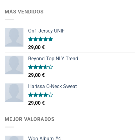
MÁS VENDIDOS
On1 Jersey UNIF
Valorado
29,00
€
con
5.00
de 5
Beyond Top NLY Trend
Valorado
29,00
€
con
3.50
de
Harissa O-Neck Sweat
5
Valorado
29,00
€
con
4.00
de 5
MEJOR VALORADOS
Woo Album #4