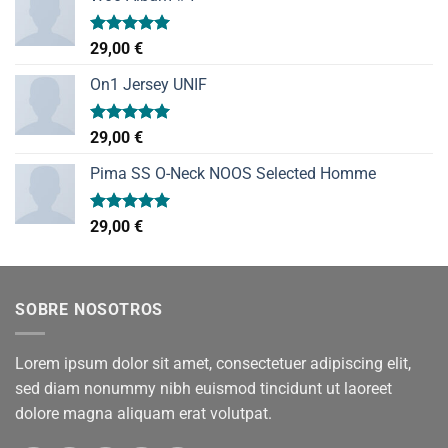
Valorado
29,00
€
con
5.00
de 5
On1 Jersey UNIF
Valorado
29,00
€
con
5.00
de 5
Pima SS O-Neck NOOS Selected Homme
Valorado
29,00
€
con
5.00
de 5
SOBRE NOSOTROS
Lorem ipsum dolor sit amet, consectetuer adipiscing elit,
sed diam nonummy nibh euismod tincidunt ut laoreet
dolore magna aliquam erat volutpat.