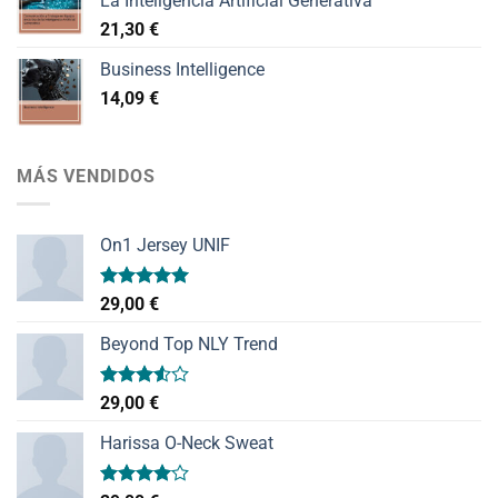
La Inteligencia Artificial Generativa
21,30
€
Business Intelligence
14,09
€
MÁS VENDIDOS
On1 Jersey UNIF
Valorado
29,00
€
con
5.00
de 5
Beyond Top NLY Trend
Valorado
29,00
€
con
3.50
de
Harissa O-Neck Sweat
5