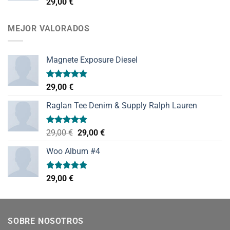
Valorado
29,00
€
con
4.00
de 5
MEJOR VALORADOS
Magnete Exposure Diesel
Valorado
29,00
€
con
5.00
de 5
Raglan Tee Denim & Supply Ralph Lauren
Valorado
El
El
29,00
€
29,00
€
con
5.00
precio
precio
de 5
Woo Album #4
original
actual
era:
es:
29,00 €.
29,00 €.
Valorado
29,00
€
con
5.00
de 5
SOBRE NOSOTROS