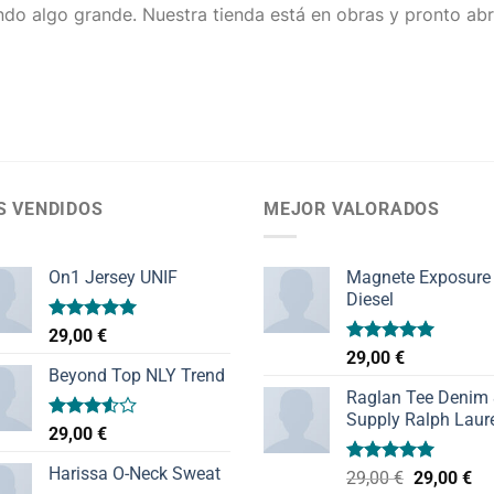
do algo grande. Nuestra tienda está en obras y pronto abr
S VENDIDOS
MEJOR VALORADOS
On1 Jersey UNIF
Magnete Exposure
Diesel
Valorado
29,00
€
con
5.00
Valorado
29,00
€
de 5
con
5.00
Beyond Top NLY Trend
de 5
Raglan Tee Denim
Supply Ralph Laur
Valorado
29,00
€
con
3.50
de
Harissa O-Neck Sweat
Valorado
El
El
29,00
€
29,00
€
5
con
5.00