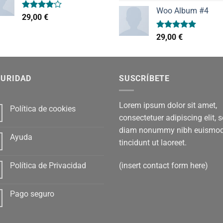
precio
pr
de 5
Woo Album #4
original
ac
Valorado
29,00
€
era:
es:
con
4.00
de 5
29,00 €.
29,
Valorado
29,00
€
con
5.00
de 5
GURIDAD
SUSCRÍBETE
Lorem ipsum dolor sit amet,
Política de cookies
consectetuer adipiscing elit, 
diam nonummy nibh euismo
Ayuda
tincidunt ut laoreet.
(insert contact form here)
Política de Privacidad
Pago seguro