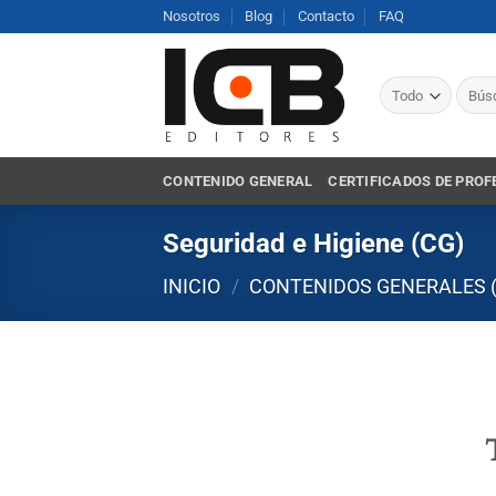
Saltar
Nosotros
Blog
Contacto
FAQ
al
contenido
Busca
por:
CONTENIDO GENERAL
CERTIFICADOS DE PROF
Seguridad e Higiene (CG)
INICIO
/
CONTENIDOS GENERALES 