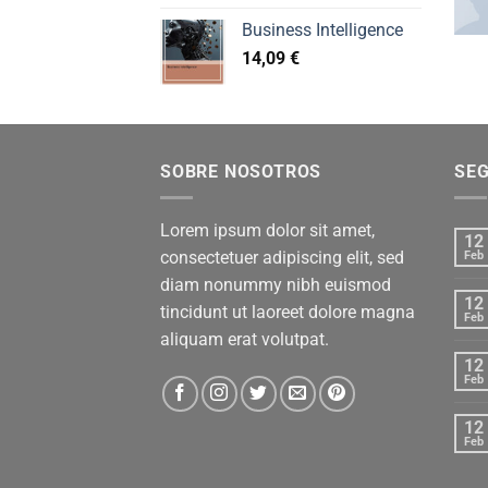
Business Intelligence
14,09
€
SOBRE NOSOTROS
SE
Lorem ipsum dolor sit amet,
12
consectetuer adipiscing elit, sed
Feb
diam nonummy nibh euismod
12
tincidunt ut laoreet dolore magna
Feb
aliquam erat volutpat.
12
Feb
12
Feb