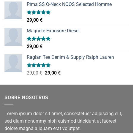
Pima SS O-Neck NOOS Selected Homme
Valorado
29,00
€
con
5.00
de 5
Magnete Exposure Diesel
Valorado
29,00
€
con
5.00
de 5
Raglan Tee Denim & Supply Ralph Lauren
Valorado
El
El
29,00
€
29,00
€
con
5.00
precio
precio
de 5
original
actual
era:
es:
SOBRE NOSOTROS
29,00 €.
29,00 €.
Lorem ipsum dolor sit amet, consectetuer adipiscing elit,
sed diam nonummy nibh euismod tincidunt ut laoreet
dolore magna aliquam erat volutpat.