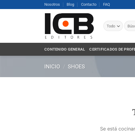
Saltar
Nosotros
Blog
Contacto
FAQ
al
contenido
Busca
por:
CONTENIDO GENERAL
CERTIFICADOS DE PROF
INICIO
/
SHOES
Se está cocinan