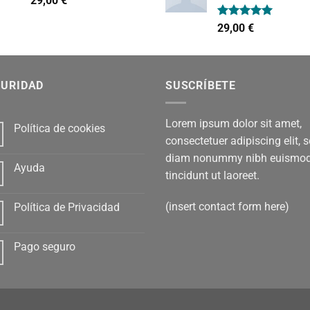
29,00
€
con
4.00
de 5
Valorado
29,00
€
con
5.00
de 5
GURIDAD
SUSCRÍBETE
Lorem ipsum dolor sit amet,
Política de cookies
consectetuer adipiscing elit, 
diam nonummy nibh euismo
Ayuda
tincidunt ut laoreet.
(insert contact form here)
Política de Privacidad
Pago seguro