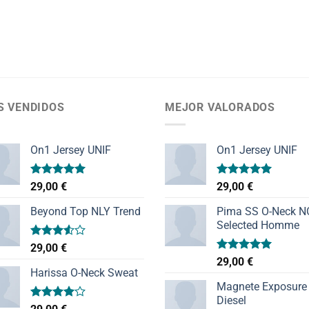
S VENDIDOS
MEJOR VALORADOS
On1 Jersey UNIF
On1 Jersey UNIF
Valorado
Valorado
29,00
€
29,00
€
con
5.00
con
5.00
de 5
de 5
Beyond Top NLY Trend
Pima SS O-Neck 
Selected Homme
Valorado
29,00
€
con
Valorado
29,00
€
3.50
de
con
5.00
Harissa O-Neck Sweat
5
de 5
Magnete Exposure
Diesel
Valorado