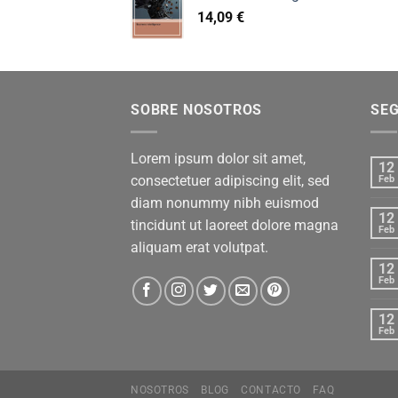
14,09
€
SOBRE NOSOTROS
SE
Lorem ipsum dolor sit amet,
12
consectetuer adipiscing elit, sed
Feb
diam nonummy nibh euismod
12
tincidunt ut laoreet dolore magna
Feb
aliquam erat volutpat.
12
Feb
12
Feb
NOSOTROS
BLOG
CONTACTO
FAQ