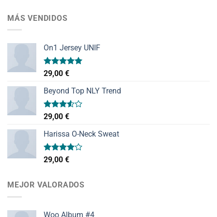
MÁS VENDIDOS
On1 Jersey UNIF
Valorado
29,00
€
con
5.00
de 5
Beyond Top NLY Trend
Valorado
29,00
€
con
3.50
de
Harissa O-Neck Sweat
5
Valorado
29,00
€
con
4.00
de 5
MEJOR VALORADOS
Woo Album #4