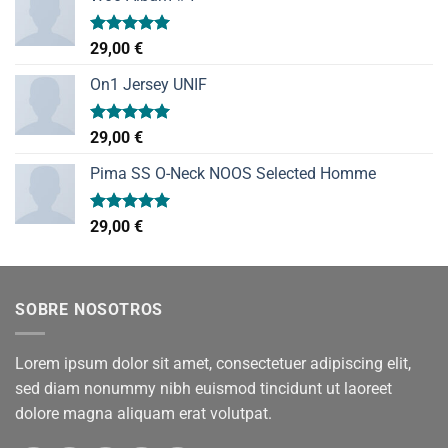
Valorado
29,00
€
con
5.00
de 5
On1 Jersey UNIF
Valorado
29,00
€
con
5.00
de 5
Pima SS O-Neck NOOS Selected Homme
Valorado
29,00
€
con
5.00
de 5
SOBRE NOSOTROS
Lorem ipsum dolor sit amet, consectetuer adipiscing elit,
sed diam nonummy nibh euismod tincidunt ut laoreet
dolore magna aliquam erat volutpat.