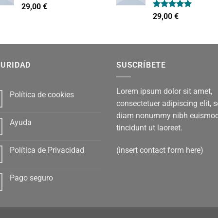
Valorado
29,00
€
con
4.00
Valorado
29,00
€
de 5
con
5.00
de 5
GURIDAD
SUSCRÍBETE
Lorem ipsum dolor sit amet,
Política de cookies
consectetuer adipiscing elit, 
diam nonummy nibh euismo
Ayuda
tincidunt ut laoreet.
(insert contact form here)
Política de Privacidad
Pago seguro