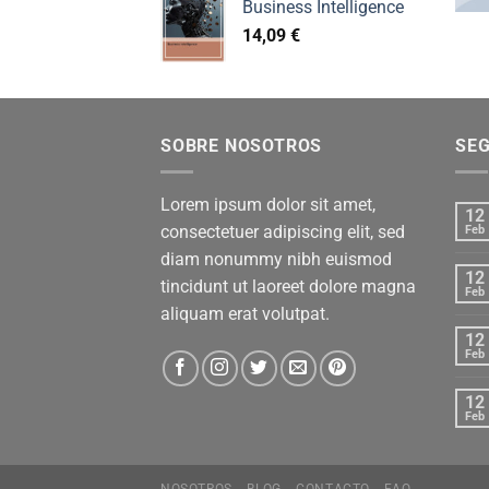
Business Intelligence
14,09
€
SOBRE NOSOTROS
SE
Lorem ipsum dolor sit amet,
12
consectetuer adipiscing elit, sed
Feb
diam nonummy nibh euismod
12
tincidunt ut laoreet dolore magna
Feb
aliquam erat volutpat.
12
Feb
12
Feb