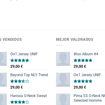
S VENDIDOS
MEJOR VALORADOS
On1 Jersey UNIF
Woo Album #4
Valorado
Valorado
29,00
€
29,00
€
con
5.00
con
5.00
de 5
de 5
Beyond Top NLY Trend
On1 Jersey UNIF
Valorado
Valorado
29,00
€
29,00
€
con
con
5.00
3.50
de
de 5
Harissa O-Neck Sweat
Pima SS O-Neck 
5
Selected Homme