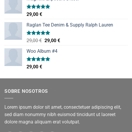
Valorado
29,00
€
con
5.00
de 5
Raglan Tee Denim & Supply Ralph Lauren
Valorado
El
El
29,00
€
29,00
€
con
5.00
precio
precio
de 5
Woo Album #4
original
actual
era:
es:
29,00 €.
29,00 €.
Valorado
29,00
€
con
5.00
de 5
SOBRE NOSOTROS
Lorem ipsum dolor sit amet, consectetuer adipiscing elit,
sed diam nonummy nibh euismod tincidunt ut laoreet
dolore magna aliquam erat volutpat.