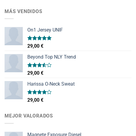
MÁS VENDIDOS
On1 Jersey UNIF
Valorado
29,00
€
con
5.00
de 5
Beyond Top NLY Trend
Valorado
29,00
€
con
3.50
de
Harissa O-Neck Sweat
5
Valorado
29,00
€
con
4.00
de 5
MEJOR VALORADOS
Magnete Exposure Diesel