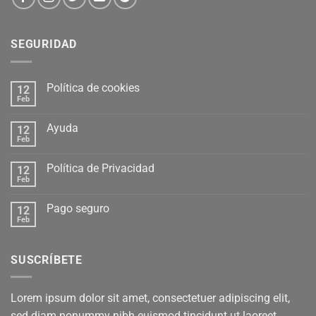
SEGURIDAD
Política de cookies
12
Feb
Ayuda
12
Feb
Política de Privacidad
12
Feb
Pago seguro
12
Feb
SUSCRÍBETE
Lorem ipsum dolor sit amet, consectetuer adipiscing elit,
sed diam nonummy nibh euismod tincidunt ut laoreet.