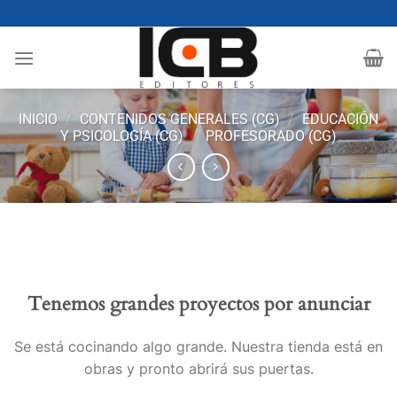
Saltar
al
contenido
INICIO
/
CONTENIDOS GENERALES (CG)
/
EDUCACIÓN
Y PSICOLOGÍA (CG)
/
PROFESORADO (CG)
Tenemos grandes proyectos por anunciar
Se está cocinando algo grande. Nuestra tienda está en
obras y pronto abrirá sus puertas.