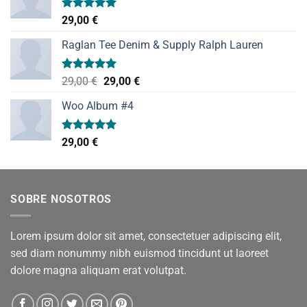
Valorado
29,00
€
con
5.00
de 5
Raglan Tee Denim & Supply Ralph Lauren
Valorado
El
El
29,00
€
29,00
€
con
5.00
precio
precio
de 5
Woo Album #4
original
actual
era:
es:
29,00 €.
29,00 €.
Valorado
29,00
€
con
5.00
de 5
SOBRE NOSOTROS
Lorem ipsum dolor sit amet, consectetuer adipiscing elit,
sed diam nonummy nibh euismod tincidunt ut laoreet
dolore magna aliquam erat volutpat.