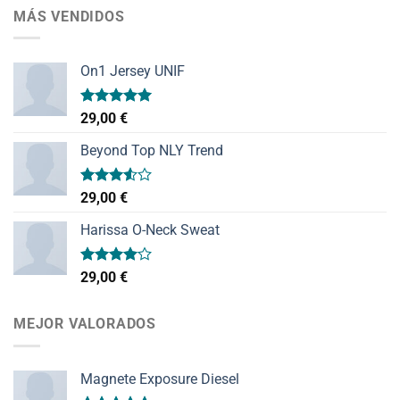
MÁS VENDIDOS
On1 Jersey UNIF
Valorado
29,00
€
con
5.00
de 5
Beyond Top NLY Trend
Valorado
29,00
€
con
3.50
de
Harissa O-Neck Sweat
5
Valorado
29,00
€
con
4.00
de 5
MEJOR VALORADOS
Magnete Exposure Diesel