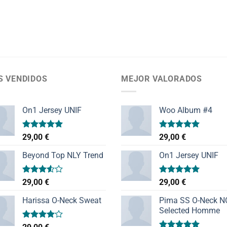
S VENDIDOS
MEJOR VALORADOS
On1 Jersey UNIF
Woo Album #4
Valorado
Valorado
29,00
€
29,00
€
con
5.00
con
5.00
de 5
de 5
Beyond Top NLY Trend
On1 Jersey UNIF
Valorado
Valorado
29,00
€
29,00
€
con
con
5.00
3.50
de
de 5
Harissa O-Neck Sweat
Pima SS O-Neck 
5
Selected Homme
Valorado