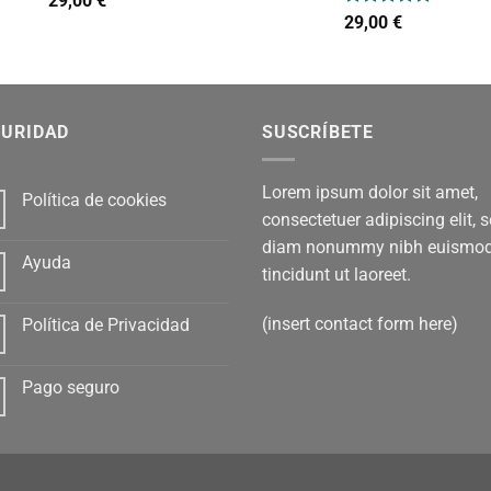
29,00
€
con
4.00
Valorado
29,00
€
de 5
con
5.00
de 5
GURIDAD
SUSCRÍBETE
Lorem ipsum dolor sit amet,
Política de cookies
consectetuer adipiscing elit, 
diam nonummy nibh euismo
Ayuda
tincidunt ut laoreet.
(insert contact form here)
Política de Privacidad
Pago seguro