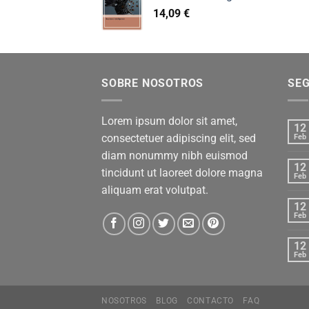
14,09
€
SOBRE NOSOTROS
SE
Lorem ipsum dolor sit amet,
12
consectetuer adipiscing elit, sed
Feb
diam nonummy nibh euismod
12
tincidunt ut laoreet dolore magna
Feb
aliquam erat volutpat.
12
Feb
12
Feb
NOSOTROS
BLOG
CONTACTO
FAQ