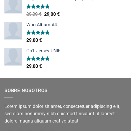
Valorado
El
El
29,00
€
29,00
€
con
5.00
precio
precio
de 5
Woo Album #4
original
actual
era:
es:
29,00 €.
29,00 €.
Valorado
29,00
€
con
5.00
de 5
On1 Jersey UNIF
Valorado
29,00
€
con
5.00
de 5
SOBRE NOSOTROS
Lorem ipsum dolor sit amet, consectetuer adipiscing elit,
sed diam nonummy nibh euismod tincidunt ut laoreet
dolore magna aliquam erat volutpat.