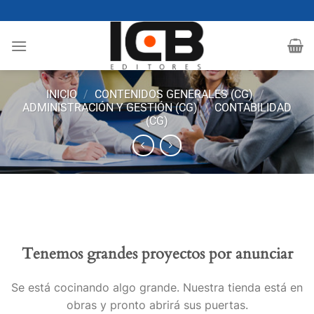
Saltar
al
contenido
INICIO
/
CONTENIDOS GENERALES (CG)
/
ADMINISTRACIÓN Y GESTIÓN (CG)
/
CONTABILIDAD
(CG)
Tenemos grandes proyectos por anunciar
Se está cocinando algo grande. Nuestra tienda está en
obras y pronto abrirá sus puertas.