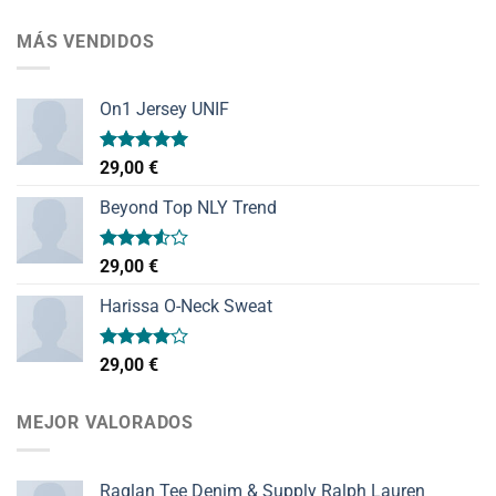
MÁS VENDIDOS
On1 Jersey UNIF
Valorado
29,00
€
con
5.00
de 5
Beyond Top NLY Trend
Valorado
29,00
€
con
3.50
de
Harissa O-Neck Sweat
5
Valorado
29,00
€
con
4.00
de 5
MEJOR VALORADOS
Raglan Tee Denim & Supply Ralph Lauren