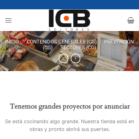
Saltar
al
contenido
INICIO
/
CONTENIDOS GENERALES (CG)
/
PREVENCIÓN
(CG)
/
SECTORES (CG)
Tenemos grandes proyectos por anunciar
Se está cocinando algo grande. Nuestra tienda está en
obras y pronto abrirá sus puertas.