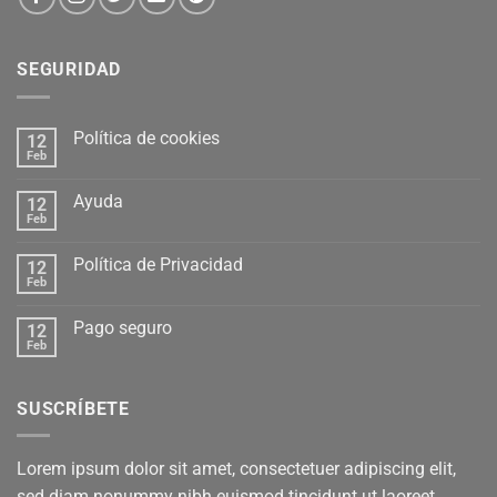
SEGURIDAD
Política de cookies
12
Feb
Ayuda
12
Feb
Política de Privacidad
12
Feb
Pago seguro
12
Feb
SUSCRÍBETE
Lorem ipsum dolor sit amet, consectetuer adipiscing elit,
sed diam nonummy nibh euismod tincidunt ut laoreet.