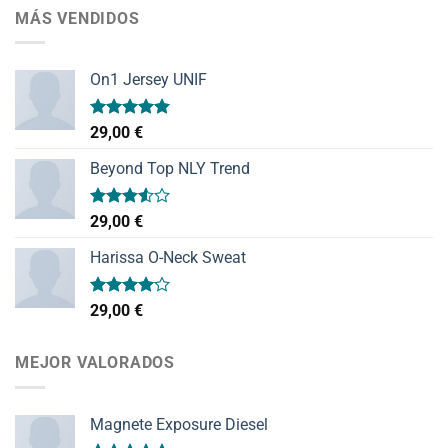
MÁS VENDIDOS
On1 Jersey UNIF
Valorado
29,00
€
con
5.00
de 5
Beyond Top NLY Trend
Valorado
29,00
€
con
3.50
de
Harissa O-Neck Sweat
5
Valorado
29,00
€
con
4.00
de 5
MEJOR VALORADOS
Magnete Exposure Diesel