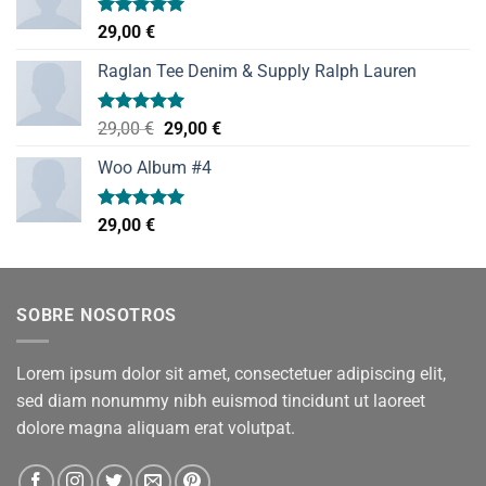
Valorado
29,00
€
con
5.00
de 5
Raglan Tee Denim & Supply Ralph Lauren
Valorado
El
El
29,00
€
29,00
€
con
5.00
precio
precio
de 5
Woo Album #4
original
actual
era:
es:
29,00 €.
29,00 €.
Valorado
29,00
€
con
5.00
de 5
SOBRE NOSOTROS
Lorem ipsum dolor sit amet, consectetuer adipiscing elit,
sed diam nonummy nibh euismod tincidunt ut laoreet
dolore magna aliquam erat volutpat.