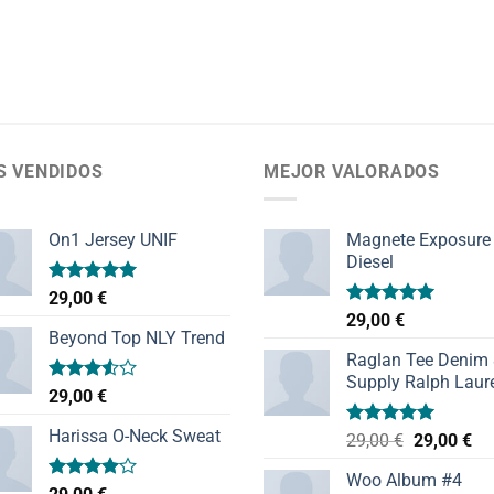
S VENDIDOS
MEJOR VALORADOS
On1 Jersey UNIF
Magnete Exposure
Diesel
Valorado
29,00
€
con
5.00
Valorado
29,00
€
de 5
con
5.00
Beyond Top NLY Trend
de 5
Raglan Tee Denim
Supply Ralph Laur
Valorado
29,00
€
con
3.50
de
Harissa O-Neck Sweat
Valorado
El
El
29,00
€
29,00
€
5
con
5.00
precio
pr
de 5
Woo Album #4
original
ac
Valorado