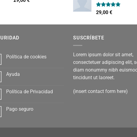
29,00
€
era:
es:
con
4.00
de 5
29,00 €.
29,
Valorado
29,00
€
con
5.00
de 5
GURIDAD
SUSCRÍBETE
Lorem ipsum dolor sit amet,
Política de cookies
consectetuer adipiscing elit, 
diam nonummy nibh euismo
Ayuda
tincidunt ut laoreet.
(insert contact form here)
Política de Privacidad
Pago seguro