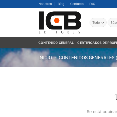
Saltar
Nosotros
Blog
Contacto
FAQ
al
contenido
Busca
por:
CONTENIDO GENERAL
CERTIFICADOS DE PROF
INICIO
/
CONTENIDOS GENERALES 
Se está cocinan