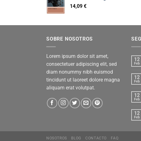
14,09
€
SOBRE NOSOTROS
SE
Lorem ipsum dolor sit amet,
12
consectetuer adipiscing elit, sed
Feb
diam nonummy nibh euismod
12
tincidunt ut laoreet dolore magna
Feb
aliquam erat volutpat.
12
Feb
12
Feb
NOSOTROS
BLOG
CONTACTO
FAQ