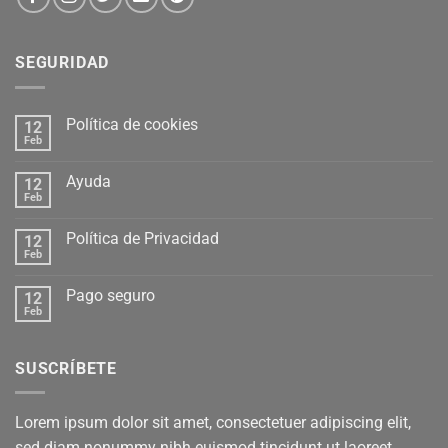
SEGURIDAD
Política de cookies
12
Feb
Ayuda
12
Feb
Política de Privacidad
12
Feb
Pago seguro
12
Feb
SUSCRÍBETE
Lorem ipsum dolor sit amet, consectetuer adipiscing elit,
sed diam nonummy nibh euismod tincidunt ut laoreet.