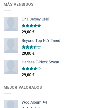
MÁS VENDIDOS
On1 Jersey UNIF
Valorado
29,00
€
con
5.00
de 5
Beyond Top NLY Trend
Valorado
29,00
€
con
3.50
de
Harissa O-Neck Sweat
5
Valorado
29,00
€
con
4.00
de 5
MEJOR VALORADOS
Woo Album #4