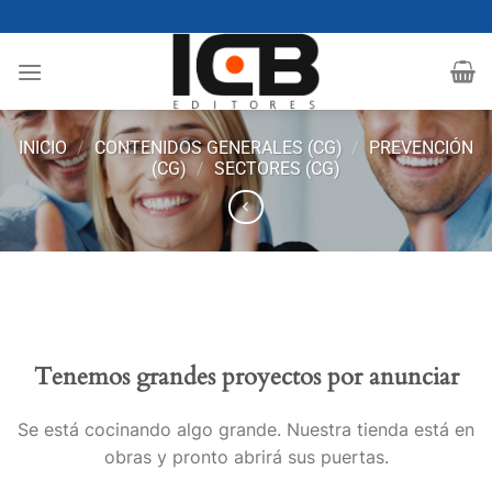
Saltar
al
contenido
INICIO
/
CONTENIDOS GENERALES (CG)
/
PREVENCIÓN
(CG)
/
SECTORES (CG)
Tenemos grandes proyectos por anunciar
Se está cocinando algo grande. Nuestra tienda está en
obras y pronto abrirá sus puertas.