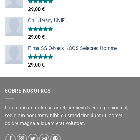
Valorado
29,00
€
con
5.00
de 5
On1 Jersey UNIF
Valorado
29,00
€
con
5.00
de 5
Pima SS O-Neck NOOS Selected Homme
Valorado
29,00
€
con
5.00
de 5
SOBRE NOSOTROS
Lorem ipsum dolor sit amet, consectetuer adipiscing elit,
sed diam nonummy nibh euismod tincidunt ut laoreet
dolore magna aliquam erat volutpat.