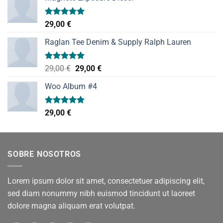
Valorado
29,00
€
con
5.00
de 5
Raglan Tee Denim & Supply Ralph Lauren
Valorado
El
El
29,00
€
29,00
€
con
5.00
precio
precio
de 5
Woo Album #4
original
actual
era:
es:
29,00 €.
29,00 €.
Valorado
29,00
€
con
5.00
de 5
SOBRE NOSOTROS
Lorem ipsum dolor sit amet, consectetuer adipiscing elit,
sed diam nonummy nibh euismod tincidunt ut laoreet
dolore magna aliquam erat volutpat.