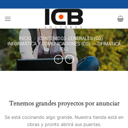
Saltar
al
contenido
INICIO
/
CONTENIDOS GENERALES (CG)
/
INFORMÁTICA Y COMUNICACIONES (CG)
/
OFIMÁTICA
(CG)
Tenemos grandes proyectos por anunciar
Se está cocinando algo grande. Nuestra tienda está en
obras y pronto abrirá sus puertas.