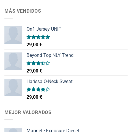
MÁS VENDIDOS
On1 Jersey UNIF
Valorado
29,00
€
con
5.00
de 5
Beyond Top NLY Trend
Valorado
29,00
€
con
3.50
de
Harissa O-Neck Sweat
5
Valorado
29,00
€
con
4.00
de 5
MEJOR VALORADOS
Magnete Exposure Diesel