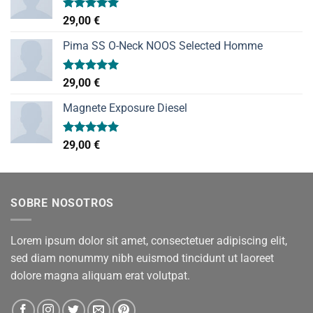
Valorado
29,00
€
con
5.00
de 5
Pima SS O-Neck NOOS Selected Homme
Valorado
29,00
€
con
5.00
de 5
Magnete Exposure Diesel
Valorado
29,00
€
con
5.00
de 5
SOBRE NOSOTROS
Lorem ipsum dolor sit amet, consectetuer adipiscing elit,
sed diam nonummy nibh euismod tincidunt ut laoreet
dolore magna aliquam erat volutpat.