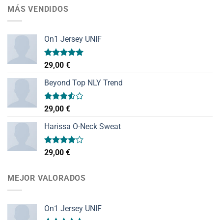
MÁS VENDIDOS
On1 Jersey UNIF
Valorado
29,00
€
con
5.00
de 5
Beyond Top NLY Trend
Valorado
29,00
€
con
3.50
de
Harissa O-Neck Sweat
5
Valorado
29,00
€
con
4.00
de 5
MEJOR VALORADOS
On1 Jersey UNIF