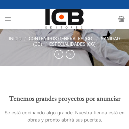
Saltar
al
contenido
INICIO
/
CONTENIDOS GENERALES (CG)
/
SANIDAD
(CG)
/
ESPECIALIDADES (CG)
Tenemos grandes proyectos por anunciar
Se está cocinando algo grande. Nuestra tienda está en
obras y pronto abrirá sus puertas.