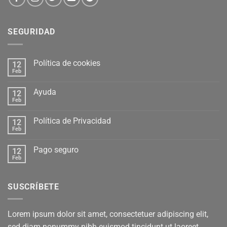
SEGURIDAD
Política de cookies
12
Feb
Ayuda
12
Feb
Política de Privacidad
12
Feb
Pago seguro
12
Feb
SUSCRÍBETE
Lorem ipsum dolor sit amet, consectetuer adipiscing elit,
sed diam nonummy nibh euismod tincidunt ut laoreet.