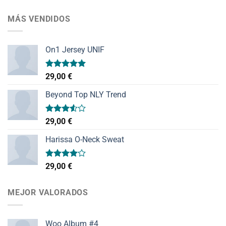
MÁS VENDIDOS
On1 Jersey UNIF
Valorado
29,00
€
con
5.00
de 5
Beyond Top NLY Trend
Valorado
29,00
€
con
3.50
de
Harissa O-Neck Sweat
5
Valorado
29,00
€
con
4.00
de 5
MEJOR VALORADOS
Woo Album #4