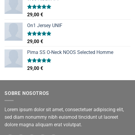
Valorado
29,00
€
con
5.00
de 5
On1 Jersey UNIF
Valorado
29,00
€
con
5.00
de 5
Pima SS O-Neck NOOS Selected Homme
Valorado
29,00
€
con
5.00
de 5
SOBRE NOSOTROS
Lorem ipsum dolor sit amet, consectetuer adipiscing elit,
sed diam nonummy nibh euismod tincidunt ut laoreet
dolore magna aliquam erat volutpat.