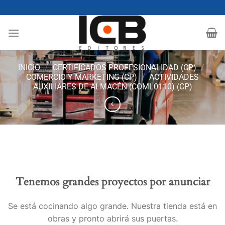
Saltar
al
contenido
INICIO
/
CERTIFICADOS PROFESIONALIDAD (CP)
/
COMERCIO Y MARKETING (CP)
/
ACTIVIDADES
AUXILIARES DE ALMACÉN (COML0110) (CP)
Tenemos grandes proyectos por anunciar
Se está cocinando algo grande. Nuestra tienda está en
obras y pronto abrirá sus puertas.