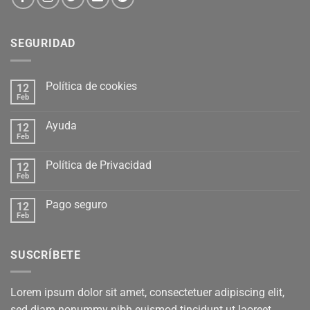
SEGURIDAD
Política de cookies
12
Feb
Ayuda
12
Feb
Política de Privacidad
12
Feb
Pago seguro
12
Feb
SUSCRÍBETE
Lorem ipsum dolor sit amet, consectetuer adipiscing elit,
sed diam nonummy nibh euismod tincidunt ut laoreet.