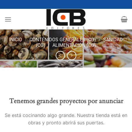
Saltar
al
contenido
INICIO
/
CONTENIDOS GENERALES (CG)
/
SANIDAD
(CG)
/
ALIMENTACIÓN (CG)
Tenemos grandes proyectos por anunciar
Se está cocinando algo grande. Nuestra tienda está en
obras y pronto abrirá sus puertas.