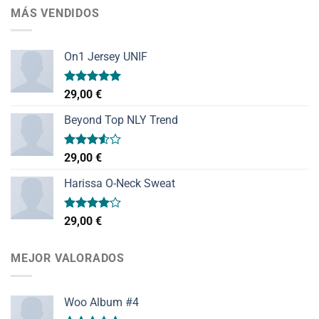
MÁS VENDIDOS
On1 Jersey UNIF
Valorado
29,00
€
con
5.00
de 5
Beyond Top NLY Trend
Valorado
29,00
€
con
3.50
de
Harissa O-Neck Sweat
5
Valorado
29,00
€
con
4.00
de 5
MEJOR VALORADOS
Woo Album #4