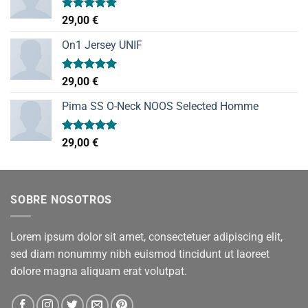
Valorado
29,00
€
con
5.00
de 5
On1 Jersey UNIF
Valorado
29,00
€
con
5.00
de 5
Pima SS O-Neck NOOS Selected Homme
Valorado
29,00
€
con
5.00
de 5
SOBRE NOSOTROS
Lorem ipsum dolor sit amet, consectetuer adipiscing elit,
sed diam nonummy nibh euismod tincidunt ut laoreet
dolore magna aliquam erat volutpat.