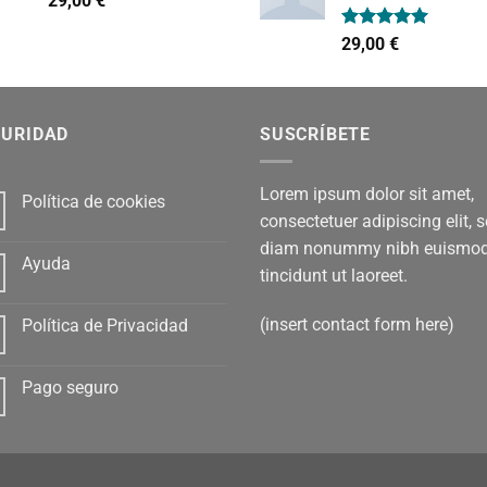
29,00
€
con
4.00
de 5
Valorado
29,00
€
con
5.00
de 5
GURIDAD
SUSCRÍBETE
Lorem ipsum dolor sit amet,
Política de cookies
consectetuer adipiscing elit, 
diam nonummy nibh euismo
Ayuda
tincidunt ut laoreet.
(insert contact form here)
Política de Privacidad
Pago seguro