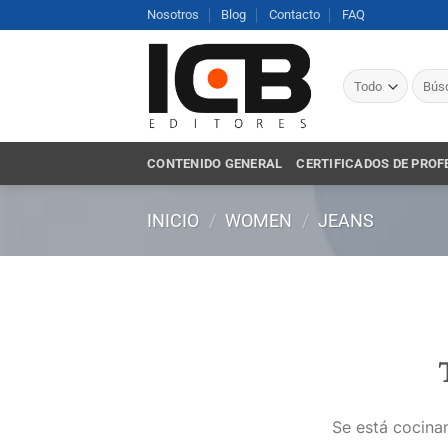
Saltar
Nosotros
Blog
Contacto
FAQ
al
contenido
Busca
por:
CONTENIDO GENERAL
CERTIFICADOS DE PROF
INICIO
/
WOMEN
/
JEANS
Se está cocinan