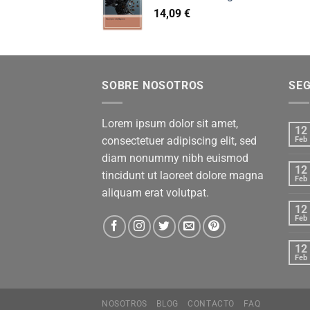
14,09
€
SOBRE NOSOTROS
SE
Lorem ipsum dolor sit amet,
12
consectetuer adipiscing elit, sed
Feb
diam nonummy nibh euismod
12
tincidunt ut laoreet dolore magna
Feb
aliquam erat volutpat.
12
Feb
12
Feb
NOSOTROS
BLOG
CONTACTO
FAQ