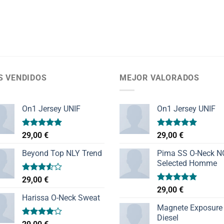
S VENDIDOS
MEJOR VALORADOS
On1 Jersey UNIF
On1 Jersey UNIF
Valorado
Valorado
29,00
€
29,00
€
con
5.00
con
5.00
de 5
de 5
Beyond Top NLY Trend
Pima SS O-Neck 
Selected Homme
Valorado
29,00
€
con
Valorado
29,00
€
3.50
de
con
5.00
Harissa O-Neck Sweat
5
de 5
Magnete Exposure
Diesel
Valorado