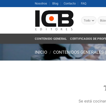
Saltar
Nosotros
Blog
Contacto
FAQ
al
contenido
Busca
por:
CONTENIDO GENERAL
CERTIFICADOS DE PROF
INICIO
/
CONTENIDOS GENERALES 
Se está cocinan