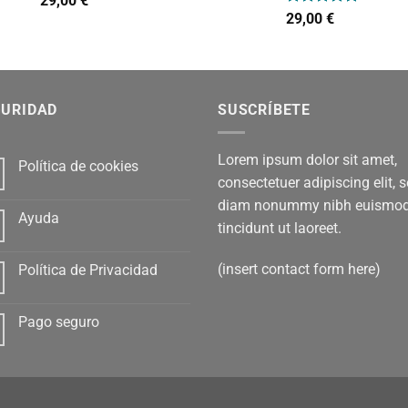
29,00
€
con
4.00
Valorado
29,00
€
de 5
con
5.00
de 5
GURIDAD
SUSCRÍBETE
Lorem ipsum dolor sit amet,
Política de cookies
consectetuer adipiscing elit, 
diam nonummy nibh euismo
Ayuda
tincidunt ut laoreet.
(insert contact form here)
Política de Privacidad
Pago seguro