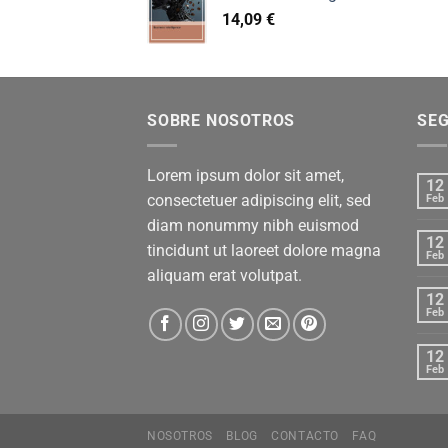
14,09
€
SOBRE NOSOTROS
SE
Lorem ipsum dolor sit amet,
12
consectetuer adipiscing elit, sed
Feb
diam nonummy nibh euismod
12
tincidunt ut laoreet dolore magna
Feb
aliquam erat volutpat.
12
Feb
12
Feb
NOSOTROS
BLOG
CONTACTO
FAQ