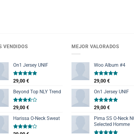
S VENDIDOS
MEJOR VALORADOS
On1 Jersey UNIF
Woo Album #4
Valorado
Valorado
29,00
€
29,00
€
con
5.00
con
5.00
de 5
de 5
Beyond Top NLY Trend
On1 Jersey UNIF
Valorado
Valorado
29,00
€
29,00
€
con
con
5.00
3.50
de
de 5
Harissa O-Neck Sweat
Pima SS O-Neck 
5
Selected Homme
Valorado