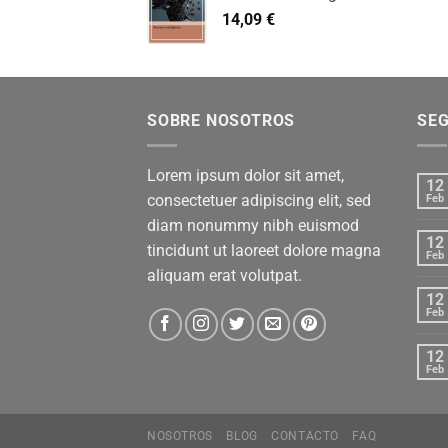
14,09
€
SOBRE NOSOTROS
SE
Lorem ipsum dolor sit amet,
12
consectetuer adipiscing elit, sed
Feb
diam nonummy nibh euismod
12
tincidunt ut laoreet dolore magna
Feb
aliquam erat volutpat.
12
Feb
12
Feb
NOSOTROS
BLOG
CONTACTO
FAQ