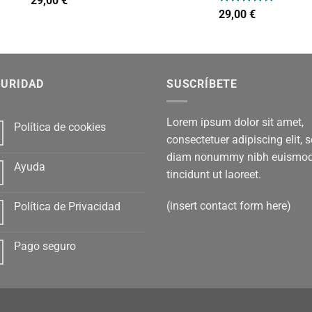
29,00
€
con
4.00
Valorado
29,00
€
de 5
con
5.00
de 5
GURIDAD
SUSCRÍBETE
Lorem ipsum dolor sit amet,
Política de cookies
consectetuer adipiscing elit, 
diam nonummy nibh euismo
Ayuda
tincidunt ut laoreet.
(insert contact form here)
Política de Privacidad
Pago seguro