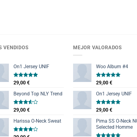
S VENDIDOS
MEJOR VALORADOS
On1 Jersey UNIF
Woo Album #4
Valorado
Valorado
29,00
€
29,00
€
con
5.00
con
5.00
de 5
de 5
Beyond Top NLY Trend
On1 Jersey UNIF
Valorado
Valorado
29,00
€
29,00
€
con
con
5.00
3.50
de
de 5
Harissa O-Neck Sweat
Pima SS O-Neck 
5
Selected Homme
Valorado