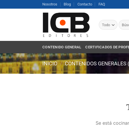
Saltar
Nosotros
Blog
Contacto
FAQ
al
contenido
Busca
por:
CONTENIDO GENERAL
CERTIFICADOS DE PROF
INICIO
/
CONTENIDOS GENERALES 
Se está cocinan