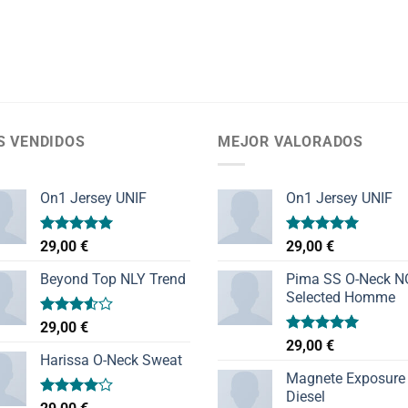
S VENDIDOS
MEJOR VALORADOS
On1 Jersey UNIF
On1 Jersey UNIF
Valorado
Valorado
29,00
€
29,00
€
con
5.00
con
5.00
de 5
de 5
Beyond Top NLY Trend
Pima SS O-Neck 
Selected Homme
Valorado
29,00
€
con
Valorado
29,00
€
3.50
de
con
5.00
Harissa O-Neck Sweat
5
de 5
Magnete Exposure
Diesel
Valorado