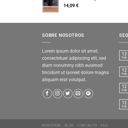
14,09
€
SOBRE NOSOTROS
SE
Lorem ipsum dolor sit amet,
12
consectetuer adipiscing elit, sed
Feb
diam nonummy nibh euismod
12
tincidunt ut laoreet dolore magna
Feb
aliquam erat volutpat.
12
Feb
12
Feb
NOSOTROS
BLOG
CONTACTO
FAQ