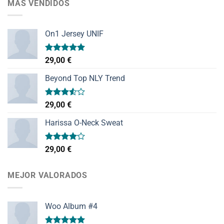
MÁS VENDIDOS
On1 Jersey UNIF
Valorado
29,00
€
con
5.00
de 5
Beyond Top NLY Trend
Valorado
29,00
€
con
3.50
de
Harissa O-Neck Sweat
5
Valorado
29,00
€
con
4.00
de 5
MEJOR VALORADOS
Woo Album #4