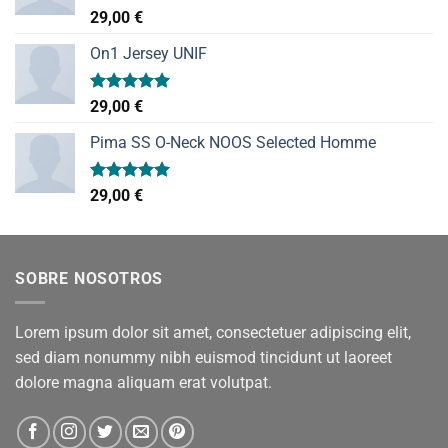
Valorado
29,00
€
con
5.00
de 5
On1 Jersey UNIF
Valorado
29,00
€
con
5.00
de 5
Pima SS O-Neck NOOS Selected Homme
Valorado
29,00
€
con
5.00
de 5
SOBRE NOSOTROS
Lorem ipsum dolor sit amet, consectetuer adipiscing elit,
sed diam nonummy nibh euismod tincidunt ut laoreet
dolore magna aliquam erat volutpat.