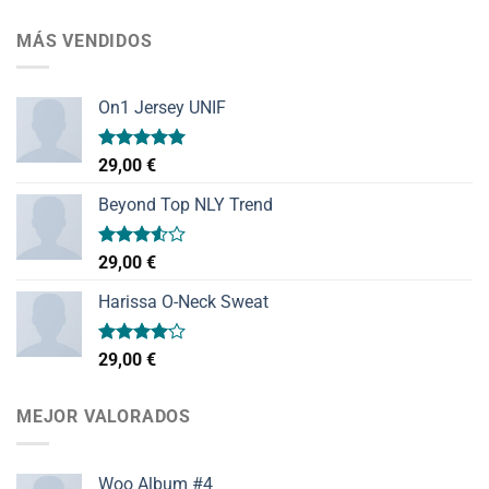
MÁS VENDIDOS
On1 Jersey UNIF
Valorado
29,00
€
con
5.00
de 5
Beyond Top NLY Trend
Valorado
29,00
€
con
3.50
de
Harissa O-Neck Sweat
5
Valorado
29,00
€
con
4.00
de 5
MEJOR VALORADOS
Woo Album #4