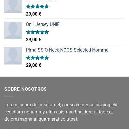
Valorado
29,00
€
con
5.00
de 5
On1 Jersey UNIF
Valorado
29,00
€
con
5.00
de 5
Pima SS O-Neck NOOS Selected Homme
Valorado
29,00
€
con
5.00
de 5
SOBRE NOSOTROS
Lorem ipsum dolor sit amet, consectetuer adipiscing elit,
sed diam nonummy nibh euismod tincidunt ut laoreet
dolore magna aliquam erat volutpat.