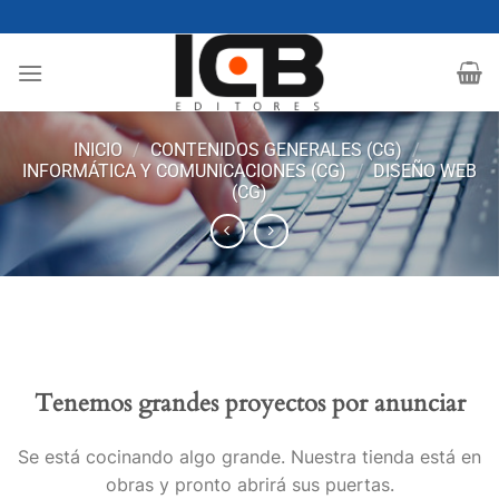
Saltar
al
contenido
INICIO
/
CONTENIDOS GENERALES (CG)
/
INFORMÁTICA Y COMUNICACIONES (CG)
/
DISEÑO WEB
(CG)
Tenemos grandes proyectos por anunciar
Se está cocinando algo grande. Nuestra tienda está en
obras y pronto abrirá sus puertas.