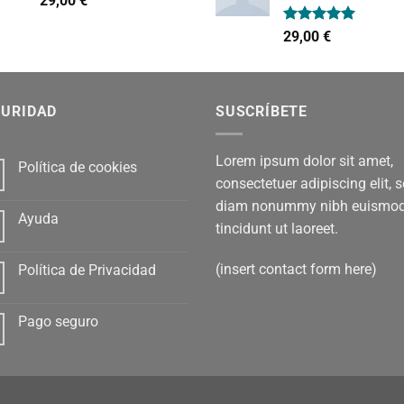
29,00
€
con
4.00
de 5
Valorado
29,00
€
con
5.00
de 5
GURIDAD
SUSCRÍBETE
Lorem ipsum dolor sit amet,
Política de cookies
consectetuer adipiscing elit, 
diam nonummy nibh euismo
Ayuda
tincidunt ut laoreet.
(insert contact form here)
Política de Privacidad
Pago seguro