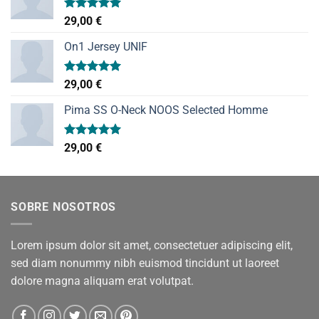
Valorado
29,00
€
con
5.00
de 5
On1 Jersey UNIF
Valorado
29,00
€
con
5.00
de 5
Pima SS O-Neck NOOS Selected Homme
Valorado
29,00
€
con
5.00
de 5
SOBRE NOSOTROS
Lorem ipsum dolor sit amet, consectetuer adipiscing elit,
sed diam nonummy nibh euismod tincidunt ut laoreet
dolore magna aliquam erat volutpat.