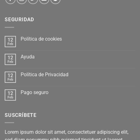
SEGURIDAD
Política de cookies
12
Feb
Ayuda
12
Feb
Política de Privacidad
12
Feb
Pago seguro
12
Feb
SUSCRÍBETE
Lorem ipsum dolor sit amet, consectetuer adipiscing elit,
sed diam nonummy nibh euismod tincidunt ut laoreet.