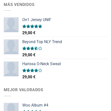
MÁS VENDIDOS
On1 Jersey UNIF
Valorado
29,00
€
con
5.00
de 5
Beyond Top NLY Trend
Valorado
29,00
€
con
3.50
de
Harissa O-Neck Sweat
5
Valorado
29,00
€
con
4.00
de 5
MEJOR VALORADOS
Woo Album #4