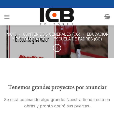
Saltar
al
contenido
INICIO
/
CONTENIDOS GENERALES (CG)
/
EDUCACIÓN
Y PSICOLOGÍA (CG)
/
ESCUELA DE PADRES (CG)
Tenemos grandes proyectos por anunciar
Se está cocinando algo grande. Nuestra tienda está en
obras y pronto abrirá sus puertas.