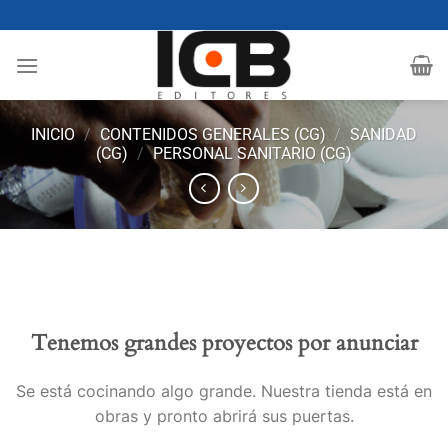
Saltar
al
contenido
INICIO
/
CONTENIDOS GENERALES (CG)
/
SANIDAD
(CG)
/
PERSONAL SANITARIO (CG)
Tenemos grandes proyectos por anunciar
Se está cocinando algo grande. Nuestra tienda está en
obras y pronto abrirá sus puertas.