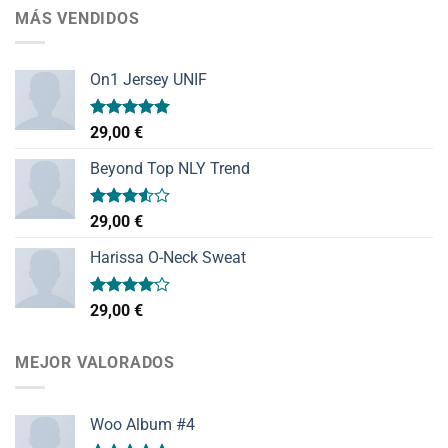
MÁS VENDIDOS
On1 Jersey UNIF
Valorado
29,00
€
con
5.00
de 5
Beyond Top NLY Trend
Valorado
29,00
€
con
3.50
de
Harissa O-Neck Sweat
5
Valorado
29,00
€
con
4.00
de 5
MEJOR VALORADOS
Woo Album #4