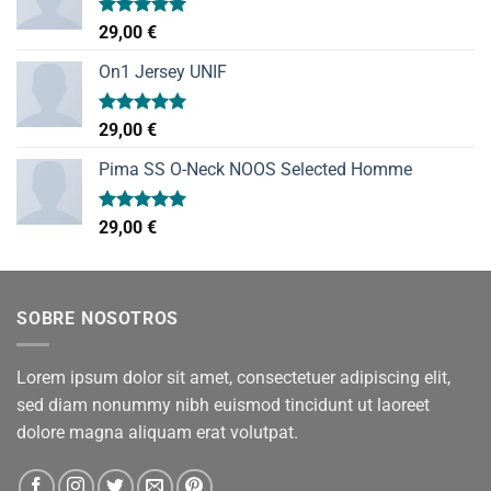
Valorado
29,00
€
con
5.00
de 5
On1 Jersey UNIF
Valorado
29,00
€
con
5.00
de 5
Pima SS O-Neck NOOS Selected Homme
Valorado
29,00
€
con
5.00
de 5
SOBRE NOSOTROS
Lorem ipsum dolor sit amet, consectetuer adipiscing elit,
sed diam nonummy nibh euismod tincidunt ut laoreet
dolore magna aliquam erat volutpat.