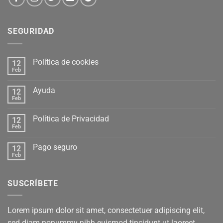
SEGURIDAD
Política de cookies
12
Feb
Ayuda
12
Feb
Política de Privacidad
12
Feb
Pago seguro
12
Feb
SUSCRÍBETE
Lorem ipsum dolor sit amet, consectetuer adipiscing elit,
sed diam nonummy nibh euismod tincidunt ut laoreet.