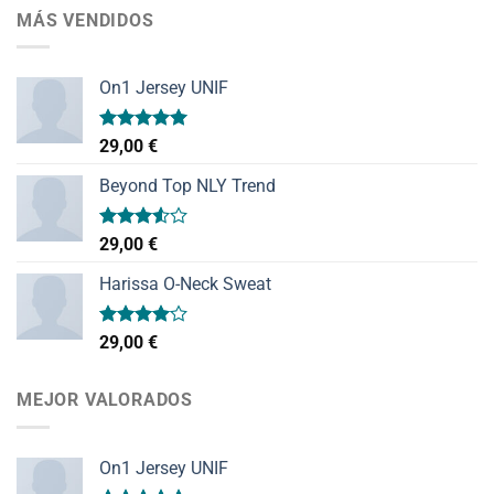
MÁS VENDIDOS
On1 Jersey UNIF
Valorado
29,00
€
con
5.00
de 5
Beyond Top NLY Trend
Valorado
29,00
€
con
3.50
de
Harissa O-Neck Sweat
5
Valorado
29,00
€
con
4.00
de 5
MEJOR VALORADOS
On1 Jersey UNIF