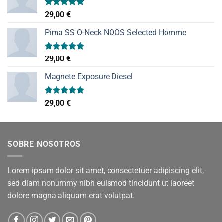
Valorado
29,00
€
con
5.00
de 5
Pima SS O-Neck NOOS Selected Homme
Valorado
29,00
€
con
5.00
de 5
Magnete Exposure Diesel
Valorado
29,00
€
con
5.00
de 5
SOBRE NOSOTROS
Lorem ipsum dolor sit amet, consectetuer adipiscing elit,
sed diam nonummy nibh euismod tincidunt ut laoreet
dolore magna aliquam erat volutpat.