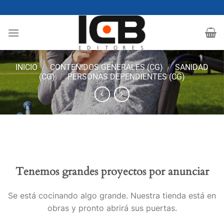
Saltar
al
contenido
INICIO
/
CONTENIDOS GENERALES (CG)
/
SANIDAD
(CG)
/
PERSONAS DEPENDIENTES (CG)
Tenemos grandes proyectos por anunciar
Se está cocinando algo grande. Nuestra tienda está en
obras y pronto abrirá sus puertas.