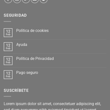
SEGURIDAD
Política de cookies
12
Feb
Ayuda
12
Feb
Política de Privacidad
12
Feb
Pago seguro
12
Feb
SUSCRÍBETE
Lorem ipsum dolor sit amet, consectetuer adipiscing elit,
sed diam nonummy nibh euismod tincidunt ut laoreet.