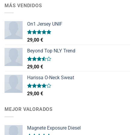
MÁS VENDIDOS
On1 Jersey UNIF
Valorado
29,00
€
con
5.00
de 5
Beyond Top NLY Trend
Valorado
29,00
€
con
3.50
de
Harissa O-Neck Sweat
5
Valorado
29,00
€
con
4.00
de 5
MEJOR VALORADOS
Magnete Exposure Diesel