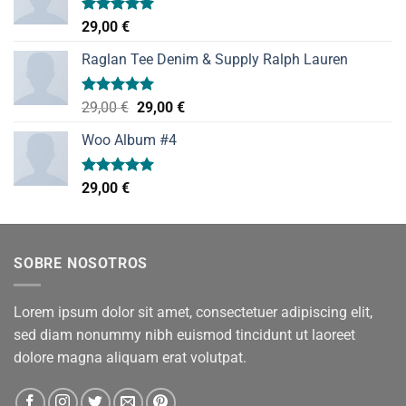
Valorado
29,00
€
con
5.00
de 5
Raglan Tee Denim & Supply Ralph Lauren
Valorado
El
El
29,00
€
29,00
€
con
5.00
precio
precio
de 5
Woo Album #4
original
actual
era:
es:
29,00 €.
29,00 €.
Valorado
29,00
€
con
5.00
de 5
SOBRE NOSOTROS
Lorem ipsum dolor sit amet, consectetuer adipiscing elit,
sed diam nonummy nibh euismod tincidunt ut laoreet
dolore magna aliquam erat volutpat.