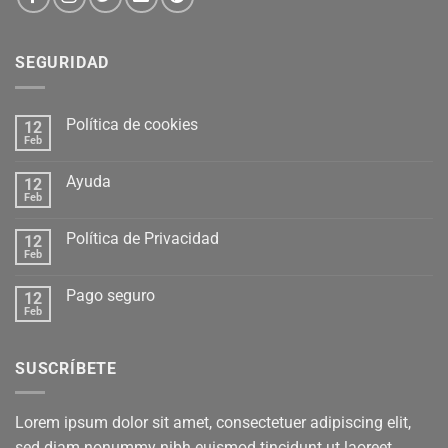
SEGURIDAD
Política de cookies
12
Feb
Ayuda
12
Feb
Política de Privacidad
12
Feb
Pago seguro
12
Feb
SUSCRÍBETE
Lorem ipsum dolor sit amet, consectetuer adipiscing elit,
sed diam nonummy nibh euismod tincidunt ut laoreet.