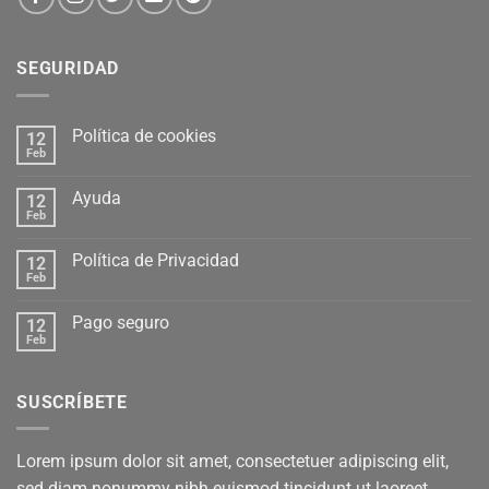
SEGURIDAD
Política de cookies
12
Feb
Ayuda
12
Feb
Política de Privacidad
12
Feb
Pago seguro
12
Feb
SUSCRÍBETE
Lorem ipsum dolor sit amet, consectetuer adipiscing elit,
sed diam nonummy nibh euismod tincidunt ut laoreet.