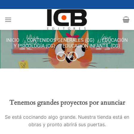
Saltar
al
contenido
INICIO
/
CONTENIDOS GENERALES (CG)
/
EDUCACIÓN
Y PSICOLOGÍA (CG)
/
EDUCACIÓN INFANTIL (CG)
Tenemos grandes proyectos por anunciar
Se está cocinando algo grande. Nuestra tienda está en
obras y pronto abrirá sus puertas.