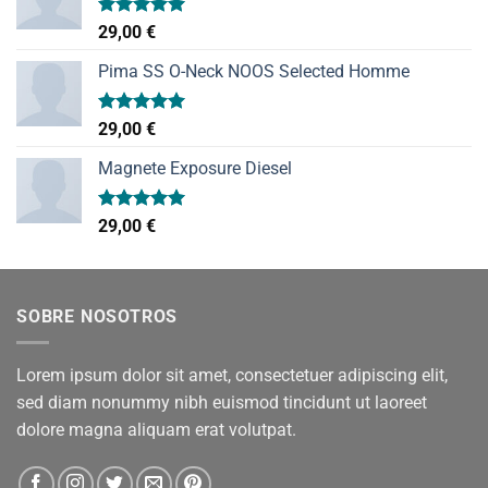
Valorado
29,00
€
con
5.00
de 5
Pima SS O-Neck NOOS Selected Homme
Valorado
29,00
€
con
5.00
de 5
Magnete Exposure Diesel
Valorado
29,00
€
con
5.00
de 5
SOBRE NOSOTROS
Lorem ipsum dolor sit amet, consectetuer adipiscing elit,
sed diam nonummy nibh euismod tincidunt ut laoreet
dolore magna aliquam erat volutpat.