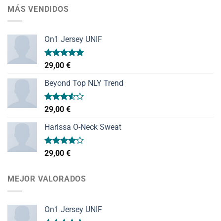
MÁS VENDIDOS
On1 Jersey UNIF
Valorado
29,00
€
con
5.00
de 5
Beyond Top NLY Trend
Valorado
29,00
€
con
3.50
de
Harissa O-Neck Sweat
5
Valorado
29,00
€
con
4.00
de 5
MEJOR VALORADOS
On1 Jersey UNIF