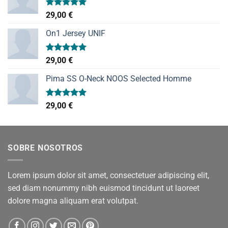
Valorado
29,00
€
con
5.00
de 5
On1 Jersey UNIF
Valorado
29,00
€
con
5.00
de 5
Pima SS O-Neck NOOS Selected Homme
Valorado
29,00
€
con
5.00
de 5
SOBRE NOSOTROS
Lorem ipsum dolor sit amet, consectetuer adipiscing elit,
sed diam nonummy nibh euismod tincidunt ut laoreet
dolore magna aliquam erat volutpat.