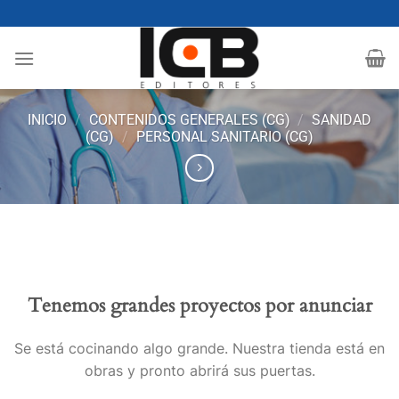
Saltar
al
contenido
INICIO
/
CONTENIDOS GENERALES (CG)
/
SANIDAD
(CG)
/
PERSONAL SANITARIO (CG)
Tenemos grandes proyectos por anunciar
Se está cocinando algo grande. Nuestra tienda está en
obras y pronto abrirá sus puertas.