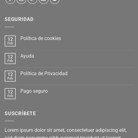
SEGURIDAD
Política de cookies
12
Feb
Ayuda
12
Feb
Política de Privacidad
12
Feb
Pago seguro
12
Feb
SUSCRÍBETE
Lorem ipsum dolor sit amet, consectetuer adipiscing elit,
sed diam nonummy nibh euismod tincidunt ut laoreet.