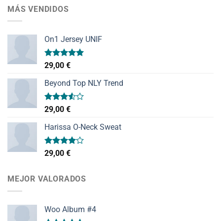
MÁS VENDIDOS
On1 Jersey UNIF
Valorado
29,00
€
con
5.00
de 5
Beyond Top NLY Trend
Valorado
29,00
€
con
3.50
de
Harissa O-Neck Sweat
5
Valorado
29,00
€
con
4.00
de 5
MEJOR VALORADOS
Woo Album #4