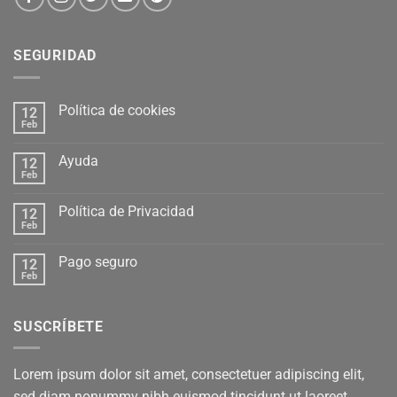
SEGURIDAD
Política de cookies
12
Feb
Ayuda
12
Feb
Política de Privacidad
12
Feb
Pago seguro
12
Feb
SUSCRÍBETE
Lorem ipsum dolor sit amet, consectetuer adipiscing elit,
sed diam nonummy nibh euismod tincidunt ut laoreet.