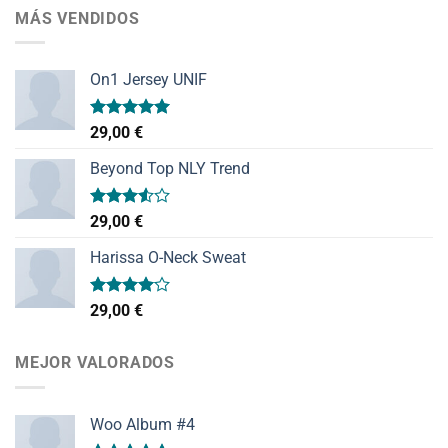
MÁS VENDIDOS
On1 Jersey UNIF
Valorado
29,00
€
con
5.00
de 5
Beyond Top NLY Trend
Valorado
29,00
€
con
3.50
de
Harissa O-Neck Sweat
5
Valorado
29,00
€
con
4.00
de 5
MEJOR VALORADOS
Woo Album #4