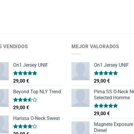
S VENDIDOS
MEJOR VALORADOS
On1 Jersey UNIF
On1 Jersey UNIF
Valorado
Valorado
29,00
€
29,00
€
con
5.00
con
5.00
de 5
de 5
Beyond Top NLY Trend
Pima SS O-Neck 
Selected Homme
Valorado
29,00
€
con
Valorado
29,00
€
3.50
de
con
5.00
Harissa O-Neck Sweat
5
de 5
Magnete Exposure
Diesel
Valorado