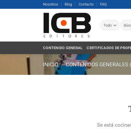
Saltar
Nosotros
Blog
Contacto
FAQ
al
contenido
Busca
por:
CONTENIDO GENERAL
CERTIFICADOS DE PROF
INICIO
/
CONTENIDOS GENERALES 
Se está cocinan