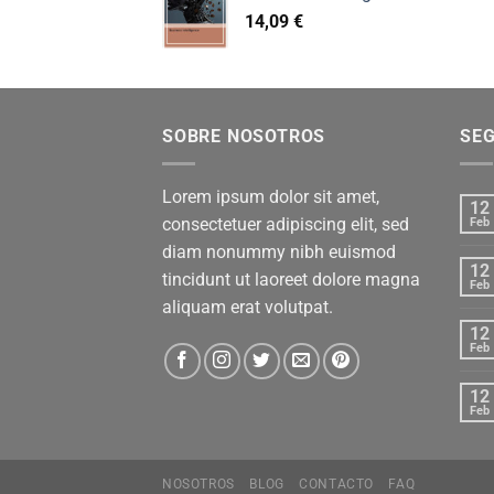
14,09
€
SOBRE NOSOTROS
SE
Lorem ipsum dolor sit amet,
12
consectetuer adipiscing elit, sed
Feb
diam nonummy nibh euismod
12
tincidunt ut laoreet dolore magna
Feb
aliquam erat volutpat.
12
Feb
12
Feb
NOSOTROS
BLOG
CONTACTO
FAQ