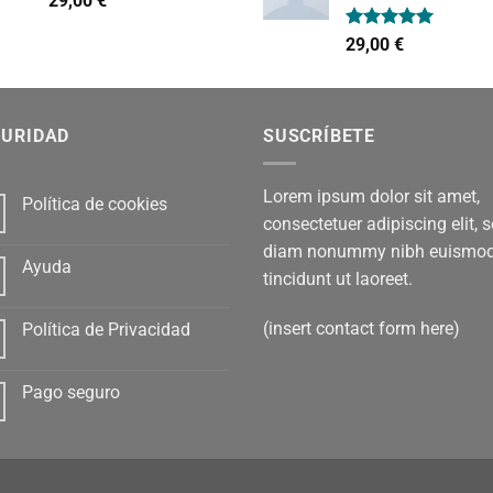
29,00
€
con
4.00
de 5
Valorado
29,00
€
con
5.00
de 5
GURIDAD
SUSCRÍBETE
Lorem ipsum dolor sit amet,
Política de cookies
consectetuer adipiscing elit, 
diam nonummy nibh euismo
Ayuda
tincidunt ut laoreet.
(insert contact form here)
Política de Privacidad
Pago seguro