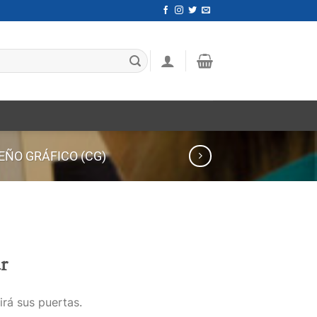
EÑO GRÁFICO (CG)
r
irá sus puertas.