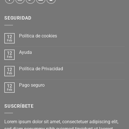
SEGURIDAD
Política de cookies
12
Feb
Ayuda
12
Feb
Política de Privacidad
12
Feb
Pago seguro
12
Feb
SUSCRÍBETE
Lorem ipsum dolor sit amet, consectetuer adipiscing elit,
sed diam nonummy nibh euismod tincidunt ut laoreet.