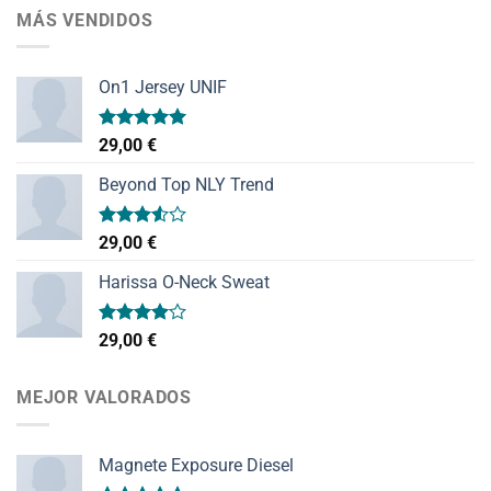
MÁS VENDIDOS
On1 Jersey UNIF
Valorado
29,00
€
con
5.00
de 5
Beyond Top NLY Trend
Valorado
29,00
€
con
3.50
de
Harissa O-Neck Sweat
5
Valorado
29,00
€
con
4.00
de 5
MEJOR VALORADOS
Magnete Exposure Diesel