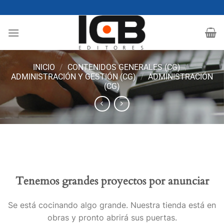
Saltar
al
contenido
INICIO
/
CONTENIDOS GENERALES (CG)
/
ADMINISTRACIÓN Y GESTIÓN (CG)
/
ADMINISTRACIÓN
(CG)
Tenemos grandes proyectos por anunciar
Se está cocinando algo grande. Nuestra tienda está en
obras y pronto abrirá sus puertas.