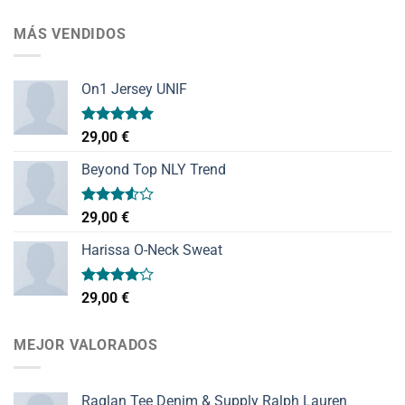
MÁS VENDIDOS
On1 Jersey UNIF
Valorado
29,00
€
con
5.00
de 5
Beyond Top NLY Trend
Valorado
29,00
€
con
3.50
de
Harissa O-Neck Sweat
5
Valorado
29,00
€
con
4.00
de 5
MEJOR VALORADOS
Raglan Tee Denim & Supply Ralph Lauren