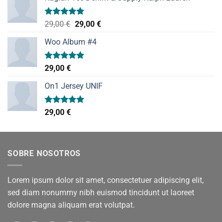
Valorado
El
El
29,00
€
29,00
€
con
5.00
precio
precio
de 5
Woo Album #4
original
actual
era:
es:
29,00 €.
29,00 €.
Valorado
29,00
€
con
5.00
de 5
On1 Jersey UNIF
Valorado
29,00
€
con
5.00
de 5
SOBRE NOSOTROS
Lorem ipsum dolor sit amet, consectetuer adipiscing elit,
sed diam nonummy nibh euismod tincidunt ut laoreet
dolore magna aliquam erat volutpat.