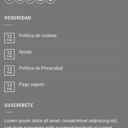
SEGURIDAD
Política de cookies
12
Feb
Ayuda
12
Feb
Política de Privacidad
12
Feb
Pago seguro
12
Feb
SUSCRÍBETE
Lorem ipsum dolor sit amet, consectetuer adipiscing elit,
sed diam nonummy nibh euismod tincidunt ut laoreet.