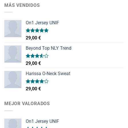
MÁS VENDIDOS
On1 Jersey UNIF
Valorado
29,00
€
con
5.00
de 5
Beyond Top NLY Trend
Valorado
29,00
€
con
3.50
de
Harissa O-Neck Sweat
5
Valorado
29,00
€
con
4.00
de 5
MEJOR VALORADOS
On1 Jersey UNIF