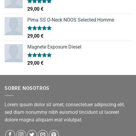
Valorado
29,00
€
con
5.00
de 5
Pima SS O-Neck NOOS Selected Homme
Valorado
29,00
€
con
5.00
de 5
Magnete Exposure Diesel
Valorado
29,00
€
con
5.00
de 5
SOBRE NOSOTROS
Lorem ipsum dolor sit amet, consectetuer adipiscing elit,
sed diam nonummy nibh euismod tincidunt ut laoreet
dolore magna aliquam erat volutpat.