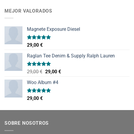
de 5
MEJOR VALORADOS
Magnete Exposure Diesel
Valorado
29,00
€
con
5.00
de 5
Raglan Tee Denim & Supply Ralph Lauren
Valorado
El
El
29,00
€
29,00
€
con
5.00
precio
precio
de 5
Woo Album #4
original
actual
era:
es:
29,00 €.
29,00 €.
Valorado
29,00
€
con
5.00
de 5
SOBRE NOSOTROS