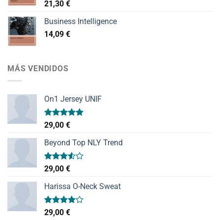
21,30
€
Business Intelligence
14,09
€
MÁS VENDIDOS
On1 Jersey UNIF
Valorado
29,00
€
con
5.00
de 5
Beyond Top NLY Trend
Valorado
29,00
€
con
3.50
de
Harissa O-Neck Sweat
5
Valorado
29,00
€
con
4.00