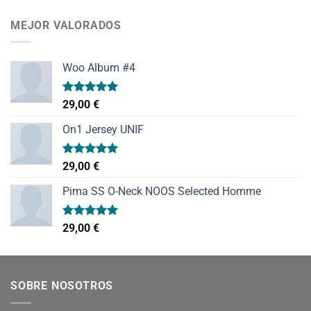
de 5
MEJOR VALORADOS
Woo Album #4
Valorado
29,00
€
con
5.00
de 5
On1 Jersey UNIF
Valorado
29,00
€
con
5.00
de 5
Pima SS O-Neck NOOS Selected Homme
Valorado
29,00
€
con
5.00
de 5
SOBRE NOSOTROS