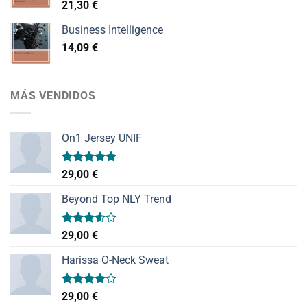
21,30
€
Business Intelligence
14,09
€
MÁS VENDIDOS
On1 Jersey UNIF
Valorado
29,00
€
con
5.00
de 5
Beyond Top NLY Trend
Valorado
29,00
€
con
3.50
de
Harissa O-Neck Sweat
5
Valorado
29,00
€
con
4.00