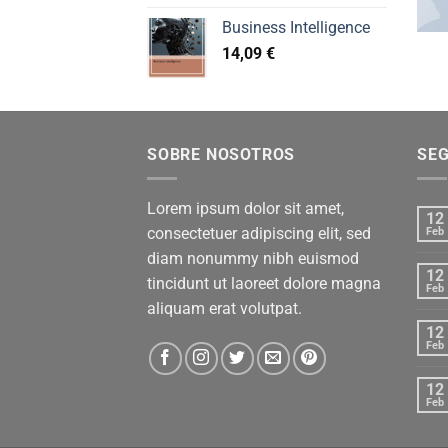
Business Intelligence
14,09
€
SOBRE NOSOTROS
SE
Lorem ipsum dolor sit amet,
12
consectetuer adipiscing elit, sed
Feb
diam nonummy nibh euismod
12
tincidunt ut laoreet dolore magna
Feb
aliquam erat volutpat.
12
Feb
12
Feb