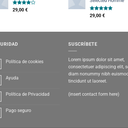
Selected Homme
Valorado
29,00
€
con
4.00
Valorado
29,00
€
de 5
con
5.00
de 5
GURIDAD
SUSCRÍBETE
Lorem ipsum dolor sit amet,
Política de cookies
consectetuer adipiscing elit, 
diam nonummy nibh euismo
Ayuda
tincidunt ut laoreet.
(insert contact form here)
Política de Privacidad
Pago seguro