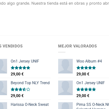
do algo grande. Nuestra tienda está en obras y pronto abr
S VENDIDOS
MEJOR VALORADOS
On1 Jersey UNIF
Woo Album #4
Valorado
Valorado
29,00
€
29,00
€
con
5.00
con
5.00
de 5
de 5
Beyond Top NLY Trend
On1 Jersey UNIF
Valorado
Valorado
29,00
€
29,00
€
con
con
5.00
3.50
de
de 5
Harissa O-Neck Sweat
Pima SS O-Neck 
5