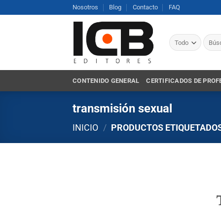
Saltar
Nosotros
Blog
Contacto
FAQ
al
contenido
Busca
por:
CONTENIDO GENERAL
CERTIFICADOS DE PROF
transmisión sexual
INICIO
/
PRODUCTOS ETIQUETADOS