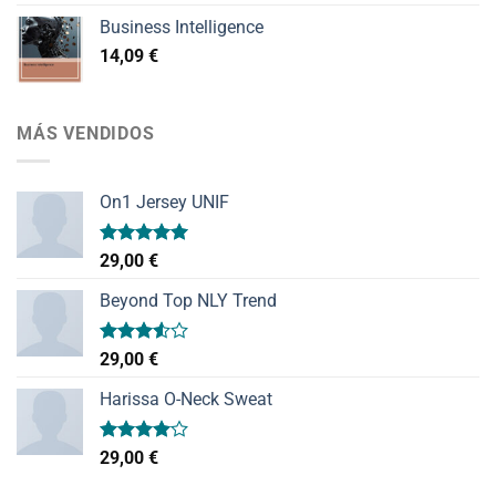
Business Intelligence
14,09
€
MÁS VENDIDOS
On1 Jersey UNIF
Valorado
29,00
€
con
5.00
de 5
Beyond Top NLY Trend
Valorado
29,00
€
con
3.50
de
Harissa O-Neck Sweat
5
Valorado
29,00
€
con
4.00
de 5