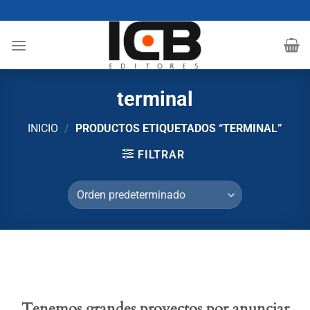
Saltar
al
contenido
terminal
INICIO
/
PRODUCTOS ETIQUETADOS “TERMINAL”
FILTRAR
Tenemos grandes proyectos por anunciar