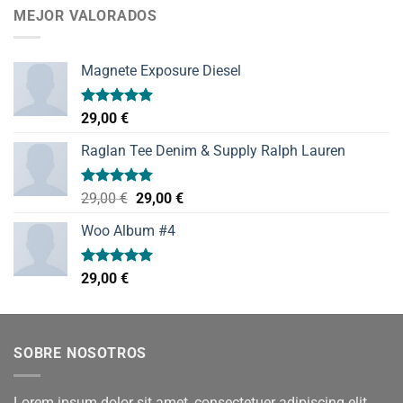
MEJOR VALORADOS
Magnete Exposure Diesel
Valorado
29,00
€
con
5.00
de 5
Raglan Tee Denim & Supply Ralph Lauren
Valorado
El
El
29,00
€
29,00
€
con
5.00
precio
precio
de 5
Woo Album #4
original
actual
era:
es:
29,00 €.
29,00 €.
Valorado
29,00
€
con
5.00
de 5
SOBRE NOSOTROS
Lorem ipsum dolor sit amet, consectetuer adipiscing elit,