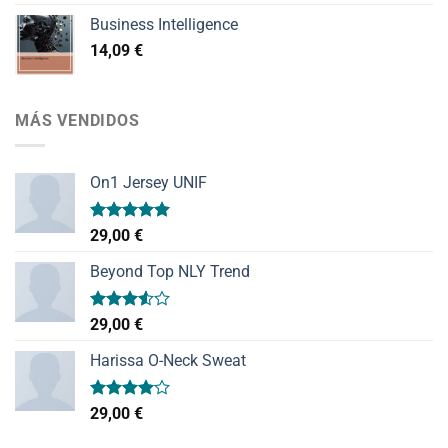
Business Intelligence
14,09
€
MÁS VENDIDOS
On1 Jersey UNIF
Valorado
29,00
€
con
5.00
de 5
Beyond Top NLY Trend
Valorado
29,00
€
con
3.50
de
Harissa O-Neck Sweat
5
Valorado
29,00
€
con
4.00
de 5