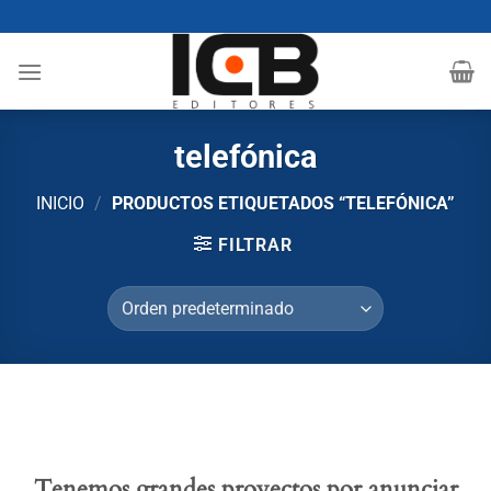
Saltar
al
contenido
telefónica
INICIO
/
PRODUCTOS ETIQUETADOS “TELEFÓNICA”
FILTRAR
Tenemos grandes proyectos por anunciar