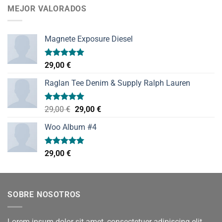
MEJOR VALORADOS
Magnete Exposure Diesel
Valorado
29,00
€
con
5.00
de 5
Raglan Tee Denim & Supply Ralph Lauren
Valorado
El
El
29,00
€
29,00
€
con
5.00
precio
precio
de 5
Woo Album #4
original
actual
era:
es:
29,00 €.
29,00 €.
Valorado
29,00
€
con
5.00
de 5
SOBRE NOSOTROS
Lorem ipsum dolor sit amet, consectetuer adipiscing elit,