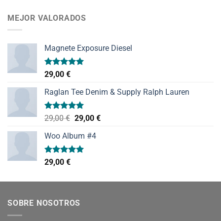
de 5
MEJOR VALORADOS
Magnete Exposure Diesel
Valorado
29,00
€
con
5.00
de 5
Raglan Tee Denim & Supply Ralph Lauren
Valorado
El
El
29,00
€
29,00
€
con
5.00
precio
precio
de 5
Woo Album #4
original
actual
era:
es:
29,00 €.
29,00 €.
Valorado
29,00
€
con
5.00
de 5
SOBRE NOSOTROS