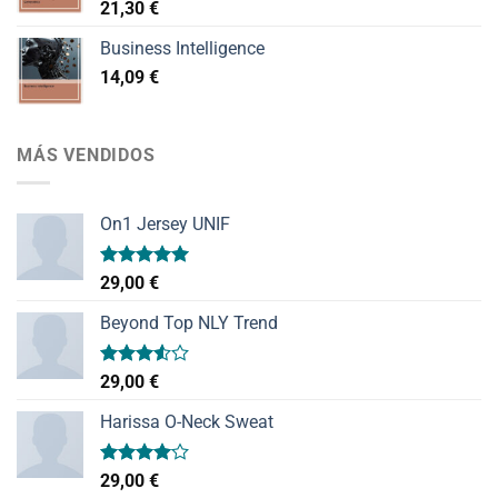
21,30
€
Business Intelligence
14,09
€
MÁS VENDIDOS
On1 Jersey UNIF
Valorado
29,00
€
con
5.00
de 5
Beyond Top NLY Trend
Valorado
29,00
€
con
3.50
de
Harissa O-Neck Sweat
5
Valorado
29,00
€
con
4.00