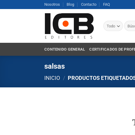
Saltar
Nosotros
Blog
Contacto
FAQ
al
contenido
Busca
por:
CONTENIDO GENERAL
CERTIFICADOS DE PROF
salsas
INICIO
/
PRODUCTOS ETIQUETADOS