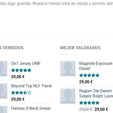
do algo grande. Nuestra tienda está en obras y pronto abr
S VENDIDOS
MEJOR VALORADOS
On1 Jersey UNIF
Magnete Exposure
Diesel
Valorado
29,00
€
con
5.00
Valorado
29,00
€
de 5
con
5.00
Beyond Top NLY Trend
de 5
Raglan Tee Denim
Supply Ralph Laur
Valorado
29,00
€
con
3.50
de
Harissa O-Neck Sweat
Valorado
El
El
29,00
€
29,00
€
5
con
5.00