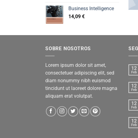
Business Intelligence
14,09
€
SOBRE NOSOTROS
SE
Lorem ipsum dolor sit amet,
12
consectetuer adipiscing elit, sed
Feb
diam nonummy nibh euismod
12
tincidunt ut laoreet dolore magna
Feb
aliquam erat volutpat.
12
Feb
12
Feb