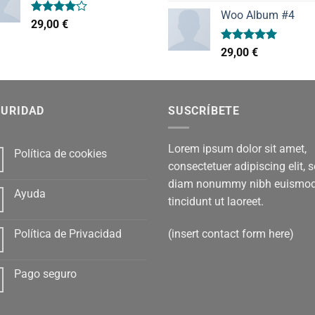
precio
pr
de 5
Woo Album #4
original
ac
Valorado
29,00
€
era:
es:
con
4.00
de 5
29,00 €.
29,
Valorado
29,00
€
con
5.00
de 5
GURIDAD
SUSCRÍBETE
Lorem ipsum dolor sit amet,
Política de cookies
consectetuer adipiscing elit, 
diam nonummy nibh euismo
Ayuda
tincidunt ut laoreet.
(insert contact form here)
Política de Privacidad
Pago seguro