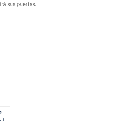
irá sus puertas.
 &
en