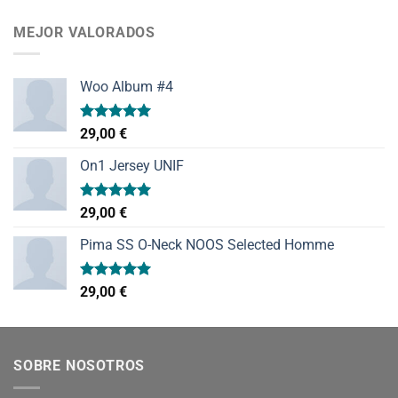
de 5
MEJOR VALORADOS
Woo Album #4
Valorado
29,00
€
con
5.00
de 5
On1 Jersey UNIF
Valorado
29,00
€
con
5.00
de 5
Pima SS O-Neck NOOS Selected Homme
Valorado
29,00
€
con
5.00
de 5
SOBRE NOSOTROS