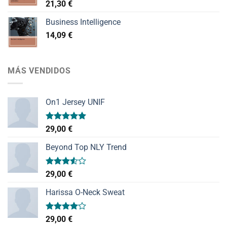
21,30
€
Business Intelligence
14,09
€
MÁS VENDIDOS
On1 Jersey UNIF
Valorado
29,00
€
con
5.00
de 5
Beyond Top NLY Trend
Valorado
29,00
€
con
3.50
de
Harissa O-Neck Sweat
5
Valorado
29,00
€
con
4.00